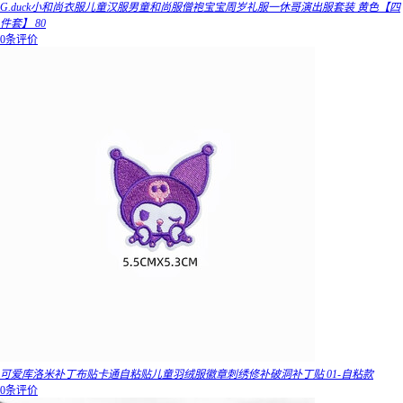
G.duck小和尚衣服儿童汉服男童和尚服僧袍宝宝周岁礼服一休哥演出服套装 黄色【四
件套】 80
0条评价
可爱库洛米补丁布贴卡通自粘贴儿童羽绒服徽章刺绣修补破洞补丁贴 01-自粘款
0条评价