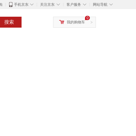
◇
◇
◇
◇
购
手机京东
关注京东
客户服务
网站导航
0
搜索
我的购物车
>