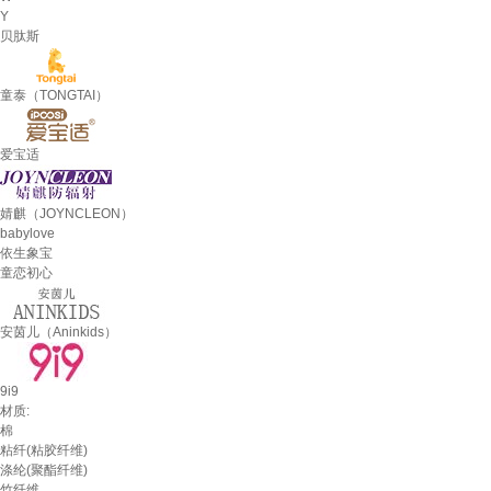
Y
贝肽斯
童泰（TONGTAI）
爱宝适
婧麒（JOYNCLEON）
babylove
依生象宝
童恋初心
安茵儿（Aninkids）
9i9
材质:
棉
粘纤(粘胶纤维)
涤纶(聚酯纤维)
竹纤维