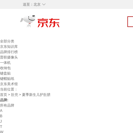
◇
送至：
北京
全部分类
京东知识库
品牌排行榜
普联摄像头
一体机
收纳包
键盘贴
键帽贴纸
京东美术馆
当前位置：
首页
>
肚兜
> 夏季新生儿护肚脐
品牌:
所有品牌
A
B
J
T
W