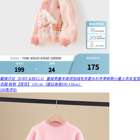
戴维贝拉（DAVE＆BELLA）童装男童半高领加绒毛衣套头衫冬季新款小童上衣女宝宝
衣服 粉色【现货】 110 cm（建议身高100-110cm）
100条评价