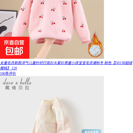
女童毛衣新款洋气儿童针织打底衫头套衫男童小孩宝宝毛衣潮秋冬 粉色【D013B貂绒
樱桃】 120
100条评价