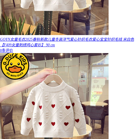
GOYN女童毛衣2025春秋新款儿童冬装洋气爱心针织毛衣爱心宝宝针织毛线 米白色
【F409女童刺绣鸡心套衫】 90 cm
0条评价