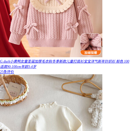
G.duck小黄鸭女童圣诞加厚毛衣秋冬季新款儿童打底衫宝宝洋气新年针织衫 粉色 100
适高90-100cm年龄3-4岁
25条评价