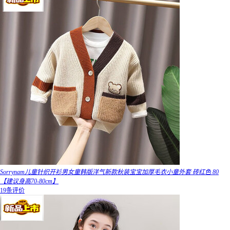
Sorrynam儿童针织开衫男女童韩版洋气新款秋装宝宝加厚毛衣小童外套 砖红色 80
【建议身高70-80cm】
19条评价