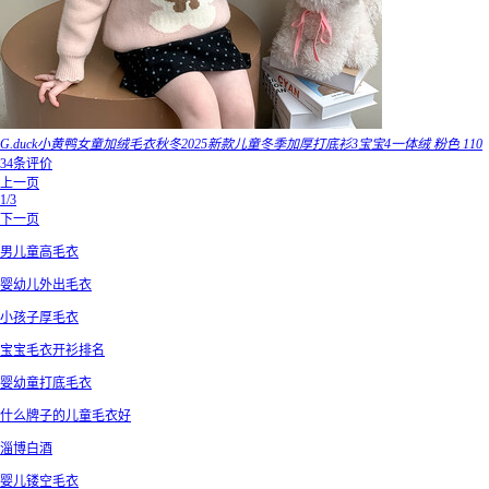
G.duck小黄鸭女童加绒毛衣秋冬2025新款儿童冬季加厚打底衫3宝宝4一体绒 粉色 110
34条评价
上一页
1/3
下一页
男儿童高毛衣
婴幼儿外出毛衣
小孩子厚毛衣
宝宝毛衣开衫排名
婴幼童打底毛衣
什么牌子的儿童毛衣好
淄博白酒
婴儿镂空毛衣