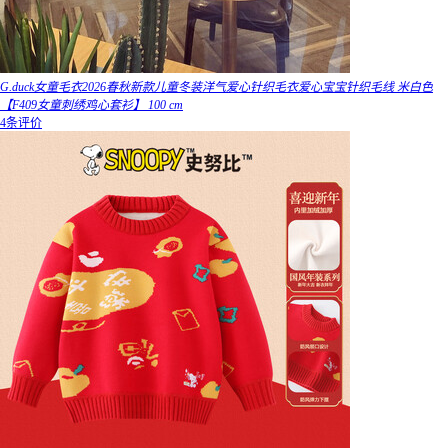
G.duck女童毛衣2026春秋新款儿童冬装洋气爱心针织毛衣爱心宝宝针织毛线 米白色
【F409女童刺绣鸡心套衫】 100 cm
4条评价