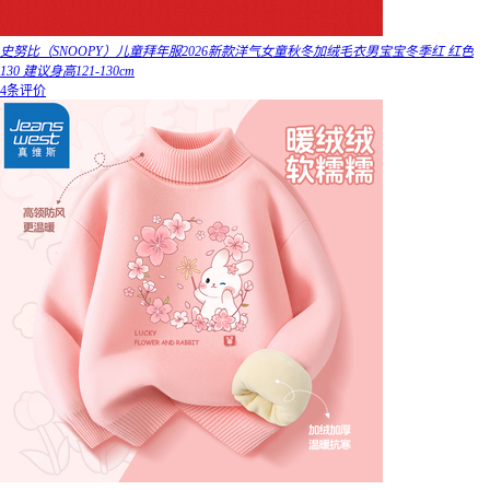
史努比（SNOOPY）儿童拜年服2026新款洋气女童秋冬加绒毛衣男宝宝冬季红 红色
130 建议身高121-130cm
4条评价