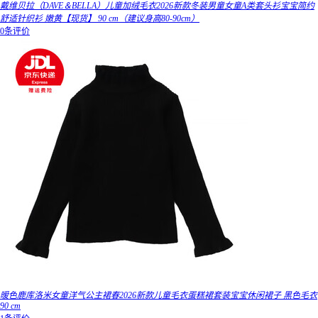
戴维贝拉（DAVE＆BELLA）儿童加绒毛衣2026新款冬装男童女童A类套头衫宝宝简约
舒适针织衫 嫩黄【现货】 90 cm（建议身高80-90cm）
0条评价
暧色鹿库洛米女童洋气公主裙春2026新款儿童毛衣蛋糕裙套装宝宝休闲裙子 黑色毛衣
90 cm