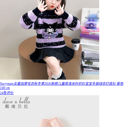
Sorrynam女童加厚毛衣秋冬季2026新款儿童库洛米针织衫宝宝冬装线衣打底衫 紫色
140 cm
24条评价