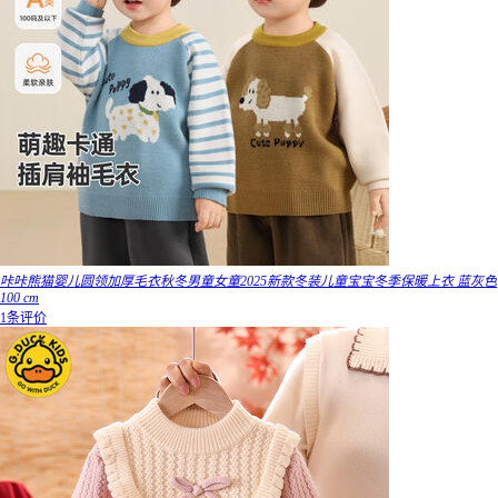
咔咔熊猫婴儿圆领加厚毛衣秋冬男童女童2025新款冬装儿童宝宝冬季保暖上衣 蓝灰色
100 cm
1条评价