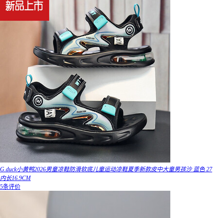
G.duck小黄鸭2026男童凉鞋防滑软底儿童运动凉鞋夏季新款皮中大童男孩沙 蓝色 27
内长16.9CM
5条评价