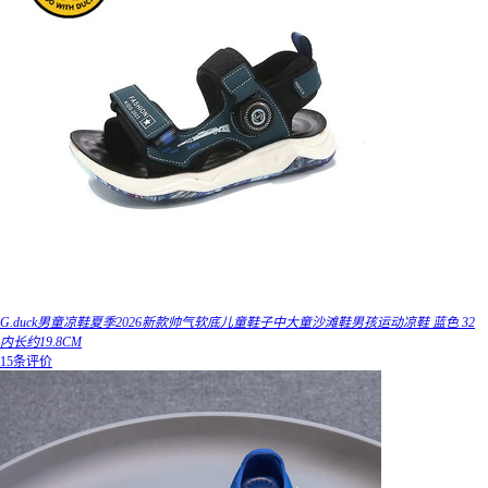
G.duck男童凉鞋夏季2026新款帅气软底儿童鞋子中大童沙滩鞋男孩运动凉鞋 蓝色 32
内长约19.8CM
15条评价