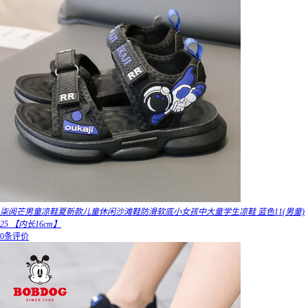
柒阅芒男童凉鞋夏新款儿童休闲沙滩鞋防滑软底小女孩中大童学生凉鞋 蓝色11(男童)
25 【内长16cm】
0条评价