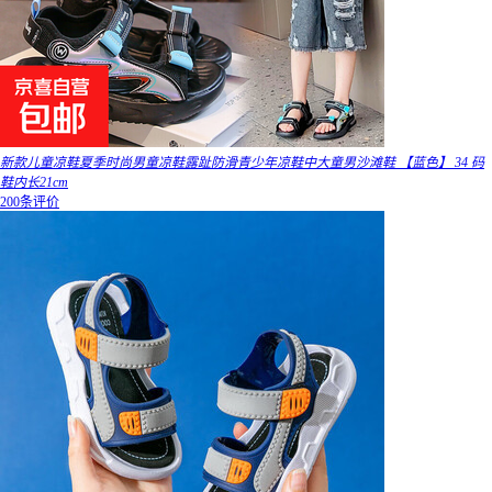
新款儿童凉鞋夏季时尚男童凉鞋露趾防滑青少年凉鞋中大童男沙滩鞋 【蓝色】 34 码
鞋内长21cm
200条评价