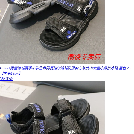
G.duck男童凉鞋夏季小学生休闲百搭沙滩鞋防滑实心软底中大童小男孩凉鞋 蓝色 25
【内长16cm】
3条评价