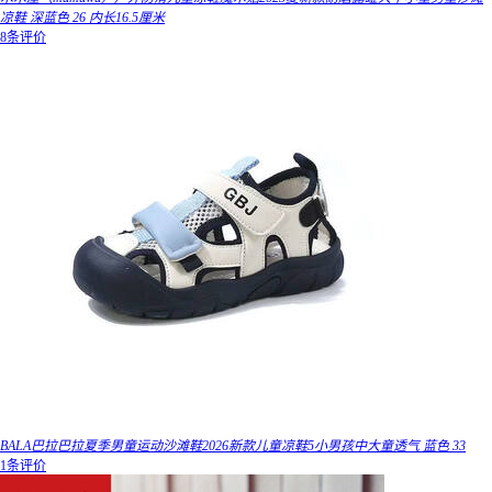
凉鞋 深蓝色 26 内长16.5厘米
8条评价
BALA巴拉巴拉夏季男童运动沙滩鞋2026新款儿童凉鞋5小男孩中大童透气 蓝色 33
1条评价