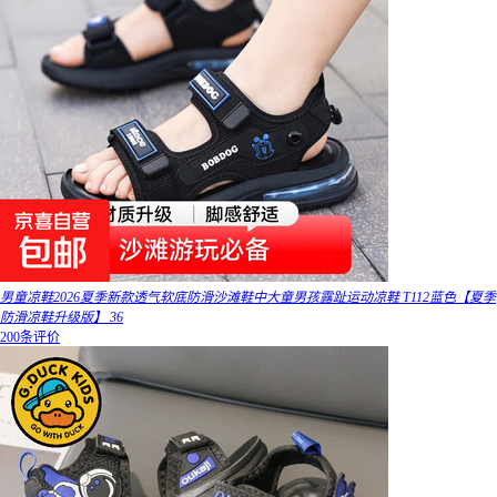
男童凉鞋2026夏季新款透气软底防滑沙滩鞋中大童男孩露趾运动凉鞋 T112蓝色【夏季
防滑凉鞋升级版】 36
200条评价