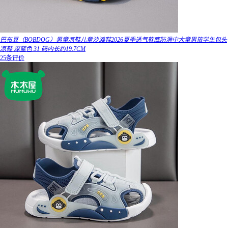
巴布豆（BOBDOG）男童凉鞋儿童沙滩鞋2026夏季透气软底防滑中大童男孩学生包头
凉鞋 深蓝色 31 码内长约19.7CM
25条评价