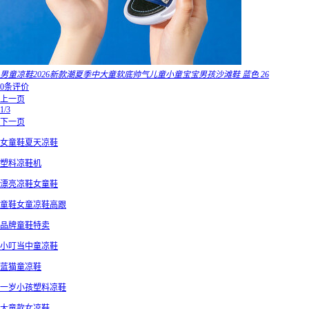
男童凉鞋2026新款潮夏季中大童软底帅气儿童小童宝宝男孩沙滩鞋 蓝色 26
0条评价
上一页
1/3
下一页
女童鞋夏天凉鞋
塑料凉鞋机
漂亮凉鞋女童鞋
童鞋女童凉鞋高跟
品牌童鞋特卖
小叮当中童凉鞋
蓝猫童凉鞋
一岁小孩塑料凉鞋
大童款女凉鞋