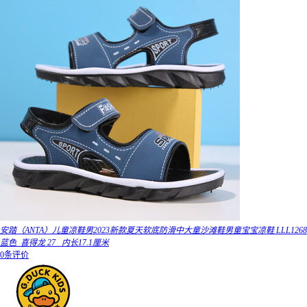
安踏（ANTA）儿童凉鞋男2023新款夏天软底防滑中大童沙滩鞋男童宝宝凉鞋 LLL1268
蓝色_喜得龙 27 _内长17.1厘米
0条评价