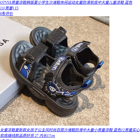
OTVSX男童凉鞋韩版夏小学生沙滩鞋休闲运动女童防滑软底中大童儿童凉鞋 蓝色
11(男童) 15
0条评价
女童凉鞋夏新款女孩子公主风时尚百搭沙滩鞋防滑中大童小男童凉鞋 蓝色12男童实心
软底缝线款品质好货 27 内长17cm