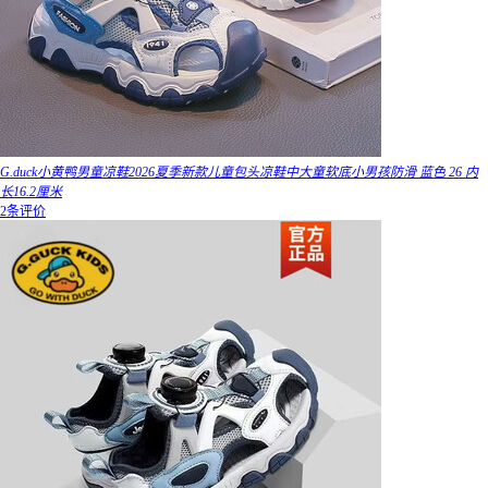
G.duck小黄鸭男童凉鞋2026夏季新款儿童包头凉鞋中大童软底小男孩防滑 蓝色 26 内
长16.2厘米
2条评价