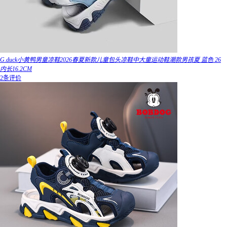
G.duck小黄鸭男童凉鞋2026春夏新款儿童包头凉鞋中大童运动鞋潮款男孩夏 蓝色 26
内长16.2CM
2条评价