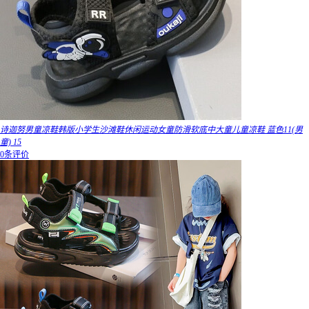
诗迦努男童凉鞋韩版小学生沙滩鞋休闲运动女童防滑软底中大童儿童凉鞋 蓝色11(男
童) 15
0条评价