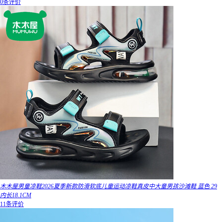
0条评价
木木屋男童凉鞋2026夏季新款防滑软底儿童运动凉鞋真皮中大童男孩沙滩鞋 蓝色 29
内长18.1CM
11条评价