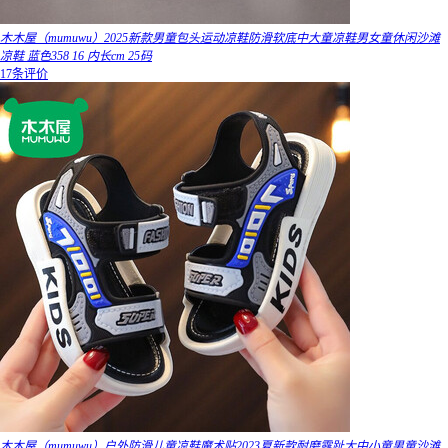
木木屋（mumuwu）2025新款男童包头运动凉鞋防滑软底中大童凉鞋男女童休闲沙滩
凉鞋 蓝色358 16 内长cm 25码
17条评价
木木屋（mumuwu）户外防滑儿童凉鞋魔术贴2023夏新款耐磨露趾大中小童男童沙滩