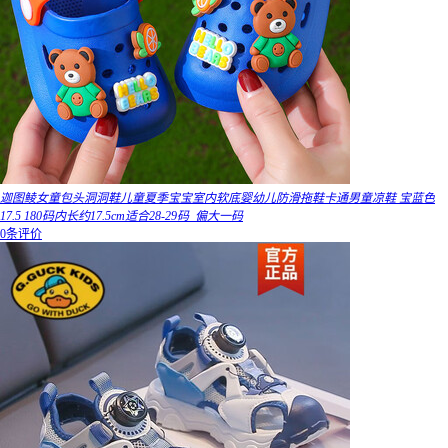
迦图鲮女童包头洞洞鞋儿童夏季宝宝室内软底婴幼儿防滑拖鞋卡通男童凉鞋 宝蓝色
17.5 180码内长约17.5cm适合28-29码_偏大一码
0条评价