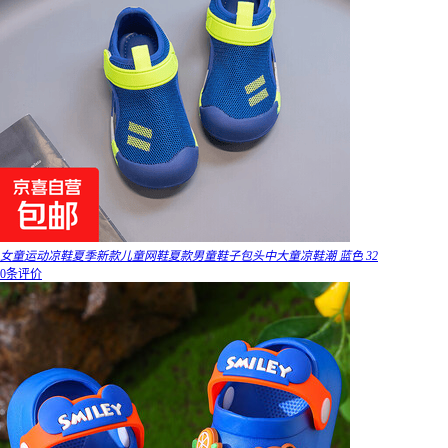
女童运动凉鞋夏季新款儿童网鞋夏款男童鞋子包头中大童凉鞋潮 蓝色 32
0条评价