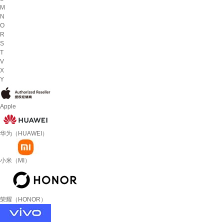
M
N
O
R
S
T
V
X
Y
Apple
华为（HUAWEI）
小米（MI）
荣耀（HONOR）