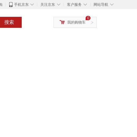
◇
◇
◇
◇
购
手机京东
关注京东
客户服务
网站导航
0
搜索
我的购物车
>