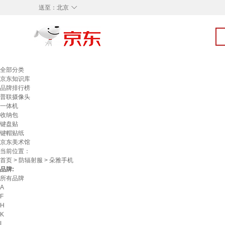
◇
送至：
北京
全部分类
京东知识库
品牌排行榜
普联摄像头
一体机
收纳包
键盘贴
键帽贴纸
京东美术馆
当前位置：
首页
>
防辐射服
> 朵雅手机
品牌:
所有品牌
A
F
H
K
L