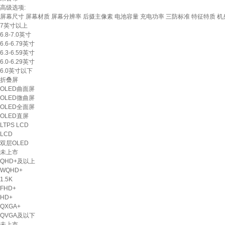
高级选项:
屏幕尺寸
屏幕材质
屏幕分辨率
后摄主像素
电池容量
充电功率
三防标准
特征特质
机
7英寸以上
6.8-7.0英寸
6.6-6.79英寸
6.3-6.59英寸
6.0-6.29英寸
6.0英寸以下
折叠屏
OLED曲面屏
OLED微曲屏
OLED全面屏
OLED直屏
LTPS LCD
LCD
双层OLED
未上市
QHD+及以上
WQHD+
1.5K
FHD+
HD+
QXGA+
QVGA及以下
未上市