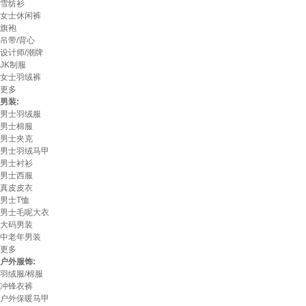
雪纺衫
女士休闲裤
旗袍
吊带/背心
设计师/潮牌
JK制服
女士羽绒裤
更多
男装:
男士羽绒服
男士棉服
男士夹克
男士羽绒马甲
男士衬衫
男士西服
真皮皮衣
男士T恤
男士毛呢大衣
大码男装
中老年男装
更多
户外服饰:
羽绒服/棉服
冲锋衣裤
户外保暖马甲