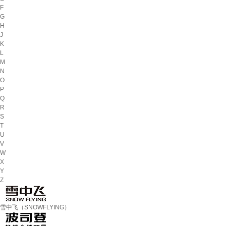
F
G
H
J
K
L
M
N
O
P
Q
R
S
T
U
V
W
X
Y
Z
雪中飞（SNOWFLYING）