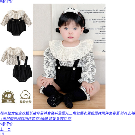
0条评价
标点熊女宝宝衣服长袖背带裤套装新生婴儿三角包屁衣薄款短裤两件套春夏 碎花长袖
+黑吊带包屁衣两件套 66 66码 建议身高52-66
5条评价
上一页
1/1