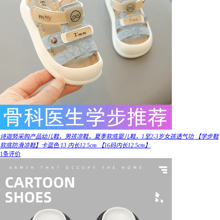
诗迦努采购产品幼儿鞋，男孩凉鞋，夏季软底婴儿鞋，1至2-3岁女孩透气功 【学步鞋
软底防滑凉鞋】卡蓝色 13 内长12.5cm 【16码内长12.5cm】
1条评价