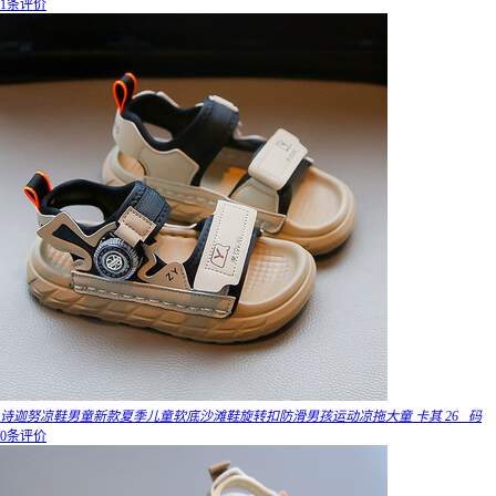
1条评价
诗迦努凉鞋男童新款夏季儿童软底沙滩鞋旋转扣防滑男孩运动凉拖大童 卡其 26 _码
0条评价