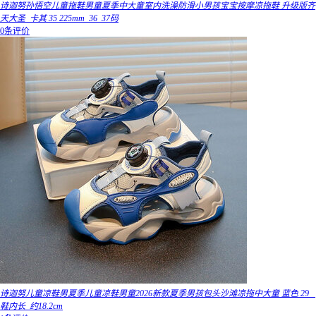
诗迦努孙悟空儿童拖鞋男童夏季中大童室内洗澡防滑小男孩宝宝按摩凉拖鞋 升级版齐
天大圣_卡其 35 225mm_36_37码
0条评价
诗迦努儿童凉鞋男夏季儿童凉鞋男童2026新款夏季男孩包头沙滩凉拖中大童 蓝色 29 _
鞋内长_约18.2cm