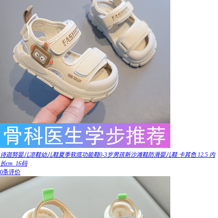
诗迦努婴儿凉鞋幼儿鞋夏季软底功能鞋0-3岁男孩新沙滩鞋防滑婴儿鞋 卡其色 12.5 内
长cm_16码
0条评价