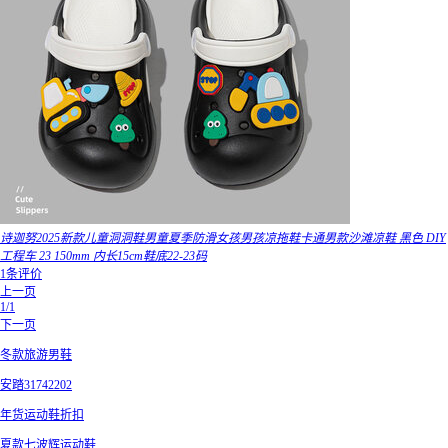
诗迦努2025新款儿童洞洞鞋男童夏季防滑女孩男孩凉拖鞋卡通男款沙滩凉鞋 黑色 DIY
工程车 23 150mm 内长15cm鞋底22-23码
1条评价
上一页
1/1
下一页
冬款旅游男鞋
安踏31742202
年货运动鞋折扣
夏款七波辉运动鞋