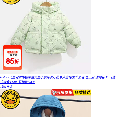
G.duck儿童羽绒棉服男童女童小熊免洗印花中大童保暖外套潮 迪士尼-浅绿色 110 (建
议身高90-100码建议3-4岁
12条评价