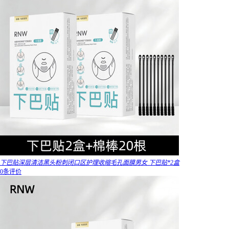
下巴贴深层清洁黑头粉刺闭口区护理收缩毛孔面膜男女 下巴贴*2盒
0条评价