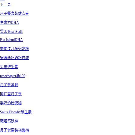
下一页
月子餐套装健安喜
生命力DHA
雪印 BeanStalk
Bio IslandDHA
美素佳儿孕妇奶粉
安满孕妇奶粉包装
贝亲维生素
newchapter孕192
月子餐套餐
同仁堂月子餐
孕妇奶粉便秘
Salus Floradix维生素
薇塔钙铁锌
月子餐套装福施福