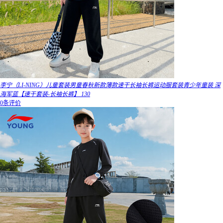
李宁（LI-NING）儿童套装男童春秋新款薄款速干长袖长裤运动服套装青少年童装 深
海军蓝【速干套装-长袖长裤】 130
0条评价