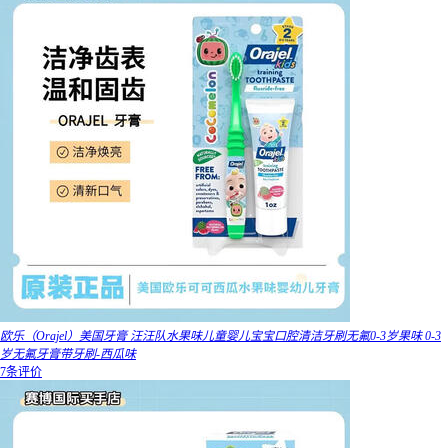
欧乐（Orajel）美国牙膏 汪汪队水果味儿童婴儿宝宝口腔清洁牙刷无氟0-3岁果味 0-3
岁无氟牙膏带牙刷-西瓜味
7条评价