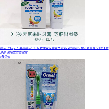
欧乐（Orajel）美国欧乐汪汪队水果味儿童婴儿宝宝口腔清洁牙刷无氟牙膏 0-3岁无氟
牙膏-果味芝麻街图案
0条评价