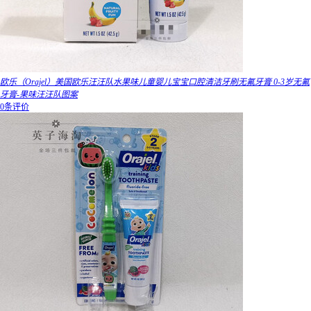
欧乐（Orajel）美国欧乐汪汪队水果味儿童婴儿宝宝口腔清洁牙刷无氟牙膏 0-3岁无氟
牙膏-果味汪汪队图案
0条评价