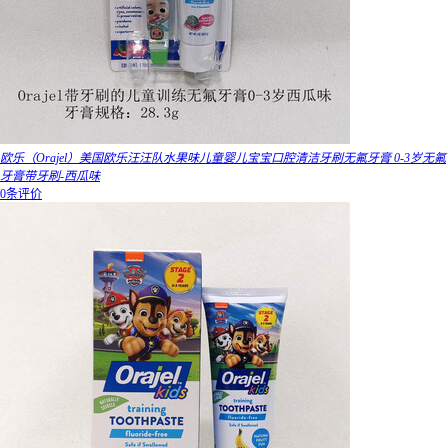
欧乐（Orajel）美国欧乐汪汪队水果味儿童婴儿宝宝口腔清洁牙刷无氟牙膏 0-3岁无氟
牙膏带牙刷-西瓜味
0条评价