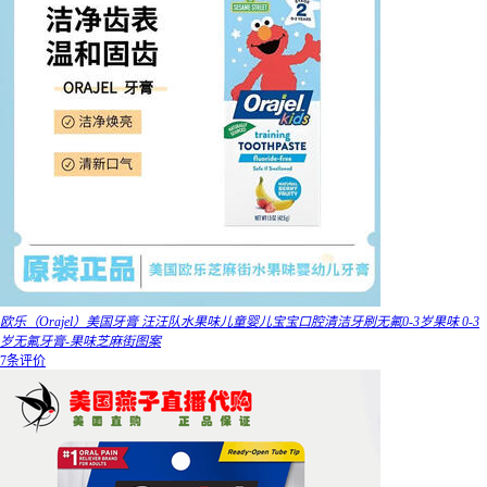
欧乐（Orajel）美国牙膏 汪汪队水果味儿童婴儿宝宝口腔清洁牙刷无氟0-3岁果味 0-3
岁无氟牙膏-果味芝麻街图案
7条评价