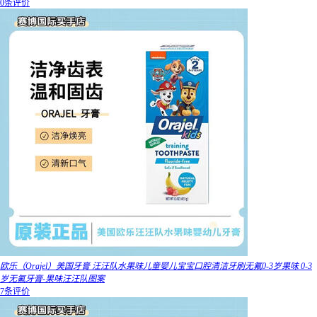
0条评价
欧乐（Orajel）美国牙膏 汪汪队水果味儿童婴儿宝宝口腔清洁牙刷无氟0-3岁果味 0-3
岁无氟牙膏-果味汪汪队图案
7条评价