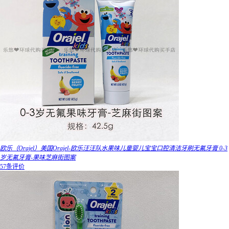
欧乐（Orajel）美国Orajel-欧乐汪汪队水果味儿童婴儿宝宝口腔清洁牙刷无氟牙膏 0-3
岁无氟牙膏-果味芝麻街图案
57条评价