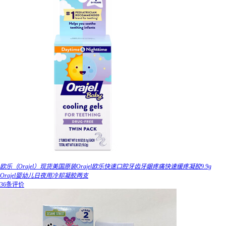
欧乐（Orajel）现货美国原装Orajel欧乐快速口腔牙齿牙龈疼痛快速缓疼凝胶9.9g
Orajel婴幼儿日夜用冷却凝胶两支
36条评价