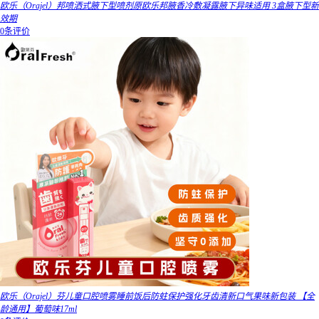
欧乐（Orajel）邦喷洒式腋下型喷剂原欧乐邦腋香冷敷凝露腋下异味适用 3盒腋下型新
效期
0条评价
欧乐（Orajel）芬儿童口腔喷雾睡前饭后防蛀保护强化牙齿清新口气果味新包装 【全
龄通用】葡萄味17ml