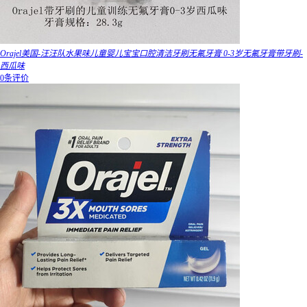
Orajel美国-汪汪队水果味儿童婴儿宝宝口腔清洁牙刷无氟牙膏 0-3岁无氟牙膏带牙刷-
西瓜味
0条评价