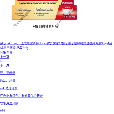
欧乐（Orajel）现货美国原装Orajel欧乐快速口腔牙齿牙龈疼痛快速缓疼凝胶9.9g 4倍
适用于牙齿 牙龈 9.4g
36条评价
上一页
1/1
下一页
婴儿牙齿痒
bb幼儿牙膏
nuk 幼儿牙刷
红色小象红色小象幼童优护牙膏
软毛清洁牙刷
stb2