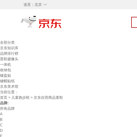
◇
送至：
北京
全部分类
京东知识库
品牌排行榜
普联摄像头
一体机
收纳包
键盘贴
键帽贴纸
京东美术馆
当前位置：
首页
>
儿童跑步鞋
> 京东自营商品童鞋
品牌:
所有品牌
A
B
C
D
E