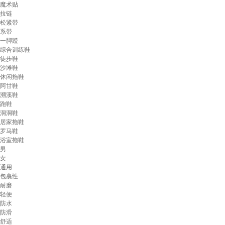
魔术贴
拉链
松紧带
系带
一脚蹬
综合训练鞋
徒步鞋
沙滩鞋
休闲拖鞋
阿甘鞋
溯溪鞋
跑鞋
洞洞鞋
居家拖鞋
罗马鞋
浴室拖鞋
男
女
通用
包裹性
耐磨
轻便
防水
防滑
舒适