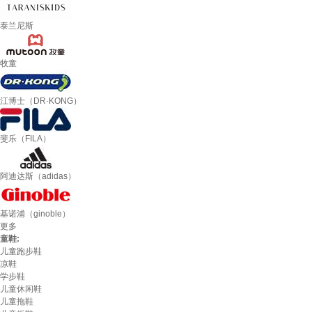
泰兰尼斯
牧童
江博士（DR·KONG）
斐乐（FILA）
阿迪达斯（adidas）
基诺浦（ginoble）
更多
童鞋:
儿童跑步鞋
凉鞋
学步鞋
儿童休闲鞋
儿童拖鞋