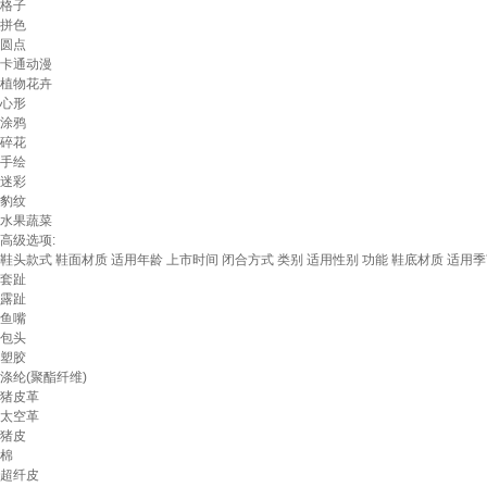
格子
拼色
圆点
卡通动漫
植物花卉
心形
涂鸦
碎花
手绘
迷彩
豹纹
水果蔬菜
高级选项:
鞋头款式
鞋面材质
适用年龄
上市时间
闭合方式
类别
适用性别
功能
鞋底材质
适用季
套趾
露趾
鱼嘴
包头
塑胶
涤纶(聚酯纤维)
猪皮革
太空革
猪皮
棉
超纤皮