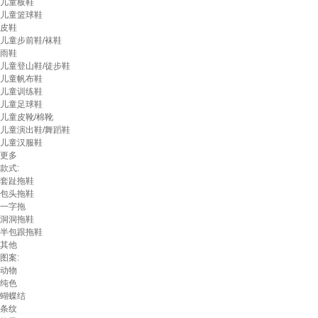
儿童板鞋
儿童篮球鞋
皮鞋
儿童步前鞋/袜鞋
雨鞋
儿童登山鞋/徒步鞋
儿童帆布鞋
儿童训练鞋
儿童足球鞋
儿童皮靴/棉靴
儿童演出鞋/舞蹈鞋
儿童汉服鞋
更多
款式:
套趾拖鞋
包头拖鞋
一字拖
洞洞拖鞋
半包跟拖鞋
其他
图案:
动物
纯色
蝴蝶结
条纹