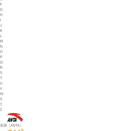
F
G
H
I
J
K
L
M
N
O
P
Q
R
S
T
U
V
W
X
Y
Z
安踏（ANTA）