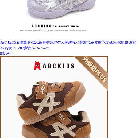
ABC KIDS女童跑步鞋2026秋季新款中大童透气儿童鞋网面减震小女孩运动鞋 白/紫色
26 内长15.9cm/脚长14.9-15.4cm
0条评价