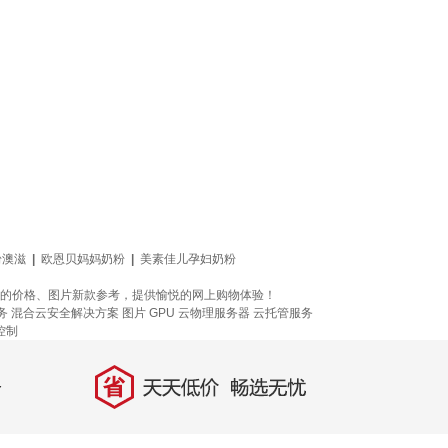
粉澳滋
|
欧恩贝妈妈奶粉
|
美素佳儿孕妇奶粉
供全方位的价格、图片新款参考，提供愉悦的网上购物体验！
务
混合云安全解决方案
图片
GPU 云物理服务器
云托管服务
控制
省
天天低价，畅选无忧