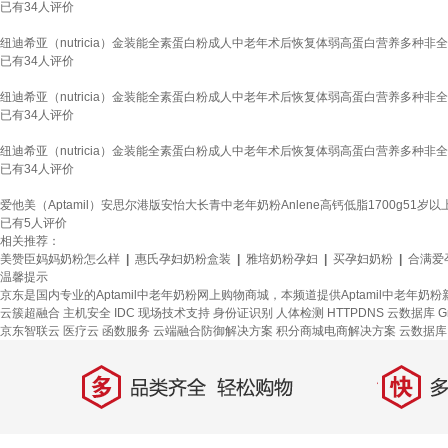
已有
34
人评价
纽迪希亚（nutricia）金装能全素蛋白粉成人中老年术后恢复体弱高蛋白营养多种非全安
已有
34
人评价
纽迪希亚（nutricia）金装能全素蛋白粉成人中老年术后恢复体弱高蛋白营养多种非全安
已有
34
人评价
纽迪希亚（nutricia）金装能全素蛋白粉成人中老年术后恢复体弱高蛋白营养多种非全安
已有
34
人评价
爱他美（Aptamil）安思尔港版安怡大长青中老年奶粉Anlene高钙低脂1700g51岁以上25
已有
5
人评价
相关推荐：
美赞臣妈妈奶粉怎么样
|
惠氏孕妇奶粉盒装
|
雅培奶粉孕妇
|
买孕妇奶粉
|
合满爱
温馨提示
京东是国内专业的Aptamil中老年奶粉网上购物商城，本频道提供Aptamil中老年
云簇超融合
主机安全
IDC 现场技术支持
身份证识别
人体检测
HTTPDNS
云数据库 Gr
京东智联云
医疗云
函数服务
云端融合防御解决方案
积分商城电商解决方案
云数据库 I
多
快
品类齐全，轻松购物
多仓