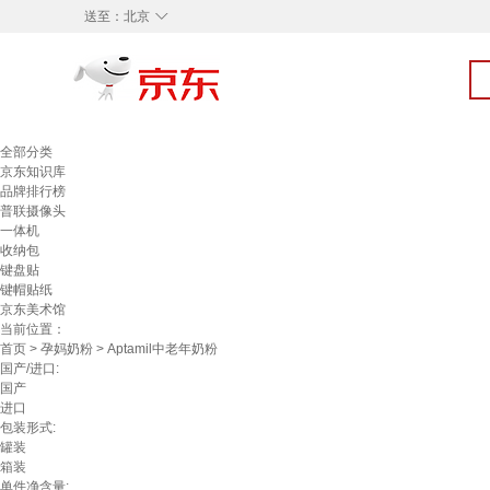
◇
送至：
北京
全部分类
京东知识库
品牌排行榜
普联摄像头
一体机
收纳包
键盘贴
键帽贴纸
京东美术馆
当前位置：
首页
>
孕妈奶粉
> Aptamil中老年奶粉
国产/进口:
国产
进口
包装形式:
罐装
箱装
单件净含量: