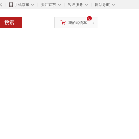
◇
◇
◇
◇
购
手机京东
关注京东
客户服务
网站导航
0
搜索
我的购物车
>