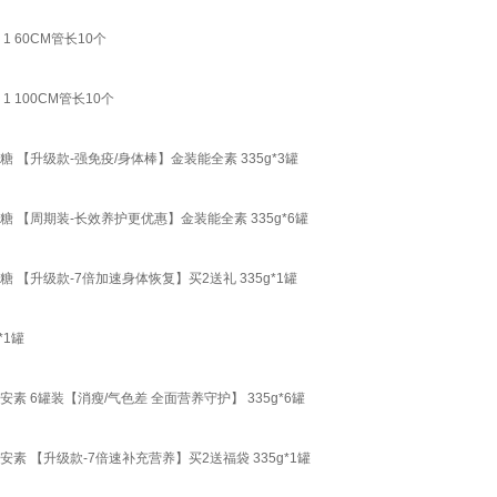
1 60CM管长10个
 100CM管长10个
 【升级款-强免疫/身体棒】金装能全素 335g*3罐
 【周期装-长效养护更优惠】金装能全素 335g*6罐
 【升级款-7倍加速身体恢复】买2送礼 335g*1罐
*1罐
素 6罐装【消瘦/气色差 全面营养守护】 335g*6罐
素 【升级款-7倍速补充营养】买2送福袋 335g*1罐