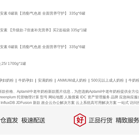
素 6罐装【消瘦/气色差 全面营养守护】 335g*6罐
素 【升级款-7倍速补充营养】买2送福袋 335g*1罐
素 6罐装【消瘦/气色差 全面营养守护】 335g*6罐
/ 1700g*1罐
孕妇奶粉
|
牛奶孕妇
|
安满奶粉
|
ANMUM成人奶粉
|
500元以上成人奶粉
|
牛奶
奶粉新款价格、Aptamil中老年奶粉新款图片信息，为您选购Aptamil中老年奶粉提
eenplum
托管物理计算
型号
网站地图
人脸搜索
IDC 资产管理服务
品牌
应急响应服
nfluxDB
JDFusion
新款
政企云办公解决方案
云上系统高可用解决方案
一站式
访问
好
直发，极速配送
正品行货，精致服务