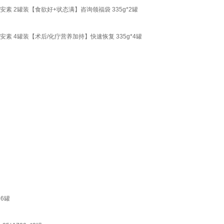
素 2罐装【食欲好+状态满】咨询领福袋 335g*2罐
素 4罐装【术后/化疗营养加持】快速恢复 335g*4罐
 6罐