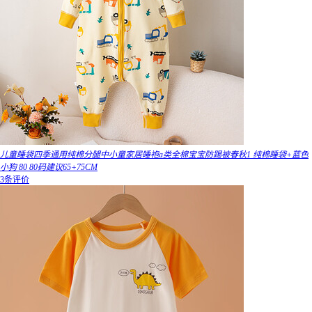
儿童睡袋四季通用纯棉分腿中小童家居睡袍a类全棉宝宝防踢被春秋1 纯棉睡袋+蓝色
小狗 80 80码建议65+75CM
3条评价