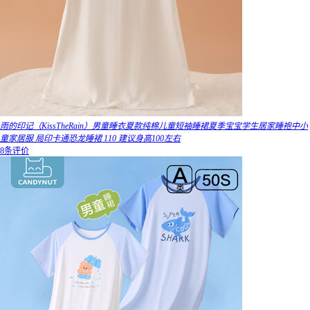
雨的印记（KissTheRain）男童睡衣夏款纯棉儿童短袖睡裙夏季宝宝学生居家睡袍中小
童家居服 局印卡通恐龙睡裙 110 建议身高100左右
8条评价