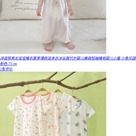
诗迦努男女宝宝睡衣夏季薄款连体衣冰丝莫代尔婴儿睡袋短袖睡袍婴儿小童 小象乐园
粉色 73 cm
2条评价