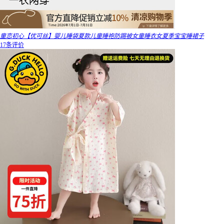
童恋初心【优可丝】婴儿睡袋夏款儿童睡袍防踢被女童睡衣女夏季宝宝睡裙子
17条评价