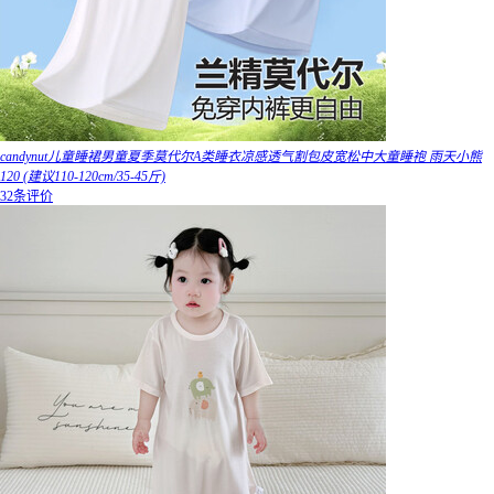
candynut儿童睡裙男童夏季莫代尔A类睡衣凉感透气割包皮宽松中大童睡袍 雨天小熊
120 (建议110-120cm/35-45斤)
32条评价