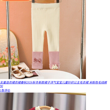
女童连衣裙衣裙春秋2026秋冬新款裙子洋气宝宝儿童针织公主毛衣裙 米粉色毛线裤
90
1条评价