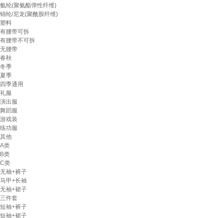
氨纶(聚氨酯弹性纤维)
锦纶/尼龙(聚酰胺纤维)
塑料
有腰带可拆
有腰带不可拆
无腰带
春秋
冬季
夏季
四季通用
礼服
演出服
舞蹈服
游戏装
练功服
其他
A类
B类
C类
无袖+裤子
马甲+长袖
无袖+裙子
三件套
短袖+裤子
短袖+裙子