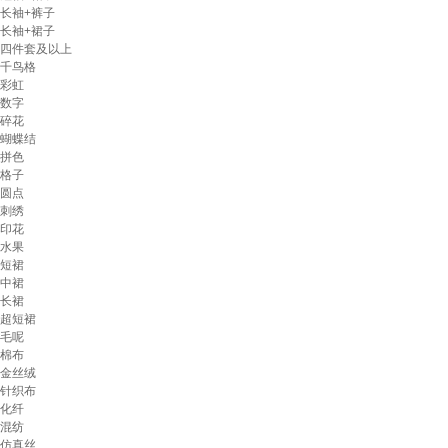
长袖+裤子
长袖+裙子
四件套及以上
千鸟格
彩虹
数字
碎花
蝴蝶结
拼色
格子
圆点
刺绣
印花
水果
短裙
中裙
长裙
超短裙
毛呢
棉布
金丝绒
针织布
化纤
混纺
仿真丝