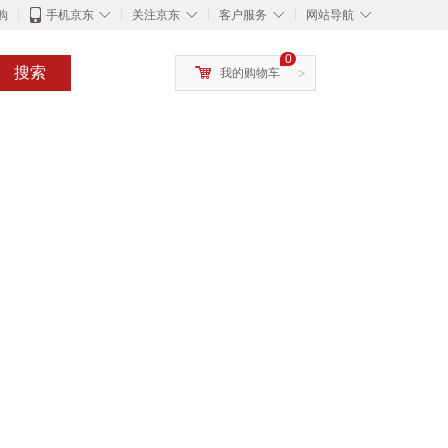
◇
◇
◇
◇
购
手机京东
关注京东
客户服务
网站导航
0
搜索
我的购物车
>