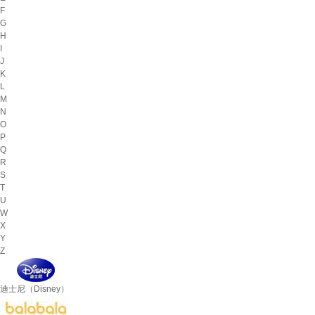
F
G
H
I
J
K
L
M
N
O
P
Q
R
S
T
U
W
X
Y
Z
迪士尼（Disney）