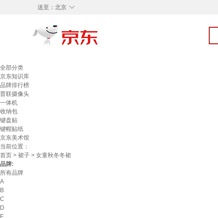
◇
送至：
北京
全部分类
京东知识库
品牌排行榜
普联摄像头
一体机
收纳包
键盘贴
键帽贴纸
京东美术馆
当前位置：
首页
>
裙子
> 女童秋冬冬裙
品牌:
所有品牌
A
B
C
D
E