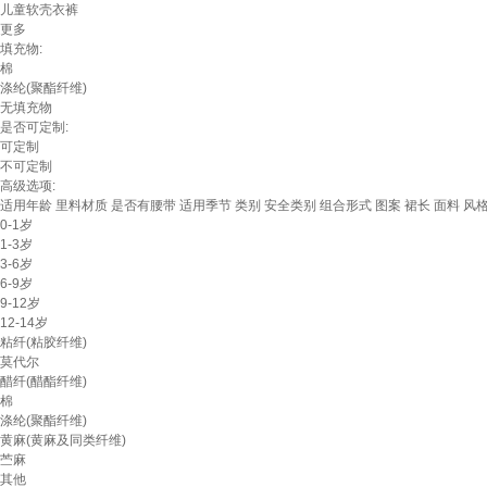
儿童软壳衣裤
更多
填充物:
棉
涤纶(聚酯纤维)
无填充物
是否可定制:
可定制
不可定制
高级选项:
适用年龄
里料材质
是否有腰带
适用季节
类别
安全类别
组合形式
图案
裙长
面料
风
0-1岁
1-3岁
3-6岁
6-9岁
9-12岁
12-14岁
粘纤(粘胶纤维)
莫代尔
醋纤(醋酯纤维)
棉
涤纶(聚酯纤维)
黄麻(黄麻及同类纤维)
苎麻
其他