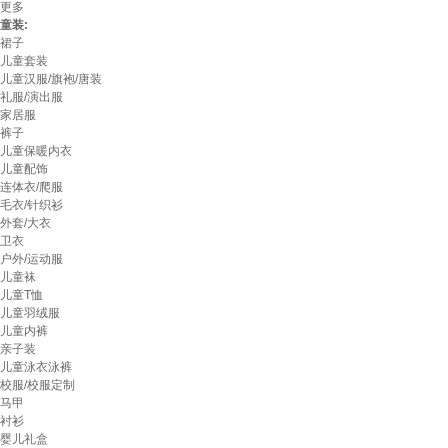
更多
童装:
裙子
儿童套装
儿童汉服/旗袍/唐装
礼服/演出服
家居服
裤子
儿童保暖内衣
儿童配饰
连体衣/爬服
毛衣/针织衫
外套/大衣
卫衣
户外/运动服
儿童袜
儿童T恤
儿童羽绒服
儿童内裤
亲子装
儿童泳衣泳裤
校服/校服定制
马甲
衬衫
婴儿礼盒