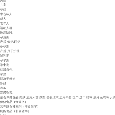
男性
儿童
孕妇
中老年人
成人
老年人
运动人群
适用阶段:
孕后期
产后-催奶/回奶
备孕期
产后-月子护理
哺乳期
孕早期
孕中期
储藏条件:
常温
阴凉干燥处
冷藏
冷冻
高级选项:
是否保健食品
类别
适用人群
剂型
包装形式
适用年龄
国产/进口
结构
成分
蓝帽标识
保健食品（食健字）
营养膳食补充剂（非食健字）
机能食品（非食健字）