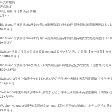
补充矿物质
产后恢复
综合
销量
评论数
新品
价格
1
/
5
<
>
Bio Island佰澳朗德dha孕妇专用bio澳洲海藻油孕妇哺乳期孕期软胶囊澳洲进口 Bio Isl
0+
条评论
Bio Island佰澳朗德dha孕妇专用bio澳洲海藻油孕妇哺乳期孕期软胶囊澳洲进口 Bio Isl
0+
条评论
Swisse4倍高浓度深海鱼油软胶囊 omega3 DHA+EPA 活力心眼脑 【女士焕养】女维1
10000+
条评论
Bio Island佰澳朗德dha婴幼儿0-1-3岁海藻油补脑增强记忆力软胶囊 【囤货装 抢跑同
500+
条评论
Swissedha学生补脑青少年6-18岁增加记忆 升学考公考研备考高强度用脑 【小学/初
13+
条评论
Swissedha学生补脑青少年6-18岁增加记忆 升学考公考研备考高强度用脑 【周期补
13+
条评论
Webber Naturals伟博天然深海鱼油omega-3高纯度三倍浓缩dha中老年人呵护心脑血管
2+
条评论