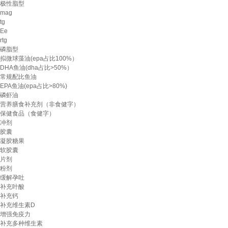
极性脂型
mag
tg
Ee
rtg
磷脂型
拟微球藻油(epa占比100%）
DHA鱼油(dha占比>50%）
常规配比鱼油
EPA鱼油(epa占比>80%)
磷虾油
营养膳食补充剂（非食健字）
保健食品（食健字）
冲剂
胶囊
凝胶糖果
软胶囊
片剂
粉剂
缓解孕吐
补充叶酸
补充钙
补充维生素D
增强免疫力
补充多种维生素