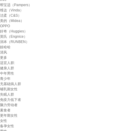
帮宝适（Pampers）
维达（Vinda）
洁柔（C&S）
美的（Midea）
OPPO
好奇（Huggies）
英氏（Engnice）
润本（RUNBEN）
娃哈哈
清风
更多
适宜人群:
健身人群
中年男性
青少年
无基础病人群
哺乳期女性
失眠人群
免疫力低下者
脑力劳动者
素食者
更年期女性
女性
备孕女性