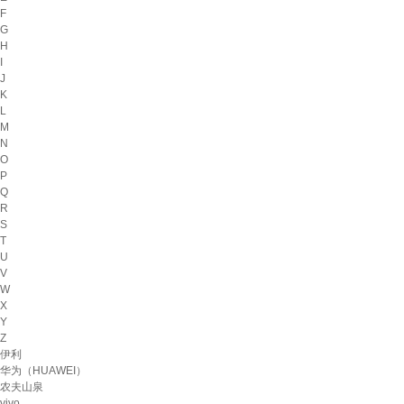
F
G
H
I
J
K
L
M
N
O
P
Q
R
S
T
U
V
W
X
Y
Z
伊利
华为（HUAWEI）
农夫山泉
vivo