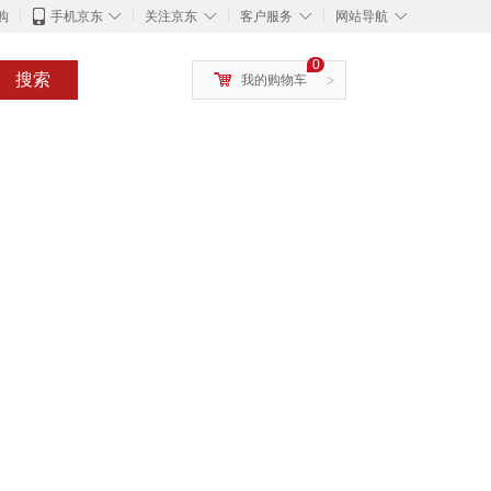
◇
◇
◇
◇
购
手机京东
关注京东
客户服务
网站导航
0
搜索
我的购物车
>