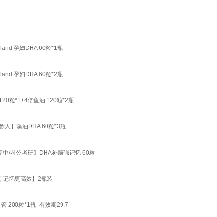
and 孕妇DHA 60粒*1瓶
and 孕妇DHA 60粒*2瓶
20粒*1+4倍鱼油 120粒*2瓶
龄人】藻油DHA 60粒*3瓶
高中/考公考研】DHA补脑强记忆 60粒
充 记忆更高效】2瓶装
 200粒*1瓶 -有效期29.7