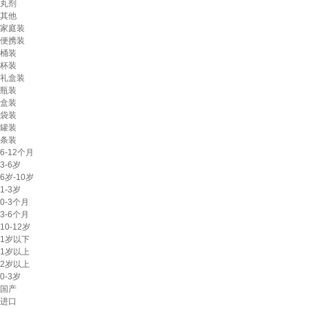
丸剂
其他
家庭装
便携装
桶装
杯装
礼盒装
瓶装
盒装
袋装
罐装
条装
6-12个月
3-6岁
6岁-10岁
1-3岁
0-3个月
3-6个月
10-12岁
1岁以下
1岁以上
2岁以上
0-3岁
国产
进口