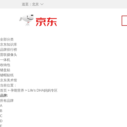
◇
送至：
北京
全部分类
京东知识库
品牌排行榜
普联摄像头
一体机
收纳包
键盘贴
键帽贴纸
京东美术馆
当前位置：
首页
>
孕期营养
> Life's DHA妈妈专区
品牌:
所有品牌
A
B
C
D
E