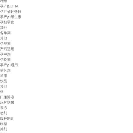
叶酸
孕产妇DHA
孕产妇钙铁锌
孕产妇维生素
孕妇零食
其他
备孕期
其他
孕早期
产后适用
孕中期
孕晚期
孕产妇通用
哺乳期
通用
饮品
其他
棒
口服溶液
压片糖果
果冻
喷剂
缓释制剂
软糖
冲剂