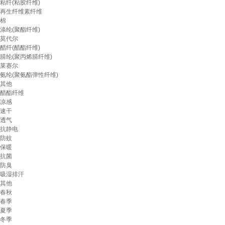
粘纤(粘胶纤维)
再生纤维素纤维
棉
涤纶(聚酯纤维)
莫代尔
醋纤(醋酯纤维)
腈纶(聚丙烯腈纤维)
莱赛尔
氨纶(聚氨酯弹性纤维)
其他
醋酯纤维
凉感
速干
透气
抗静电
防蚊
保暖
抗菌
防臭
吸湿排汗
其他
春秋
春季
夏季
冬季