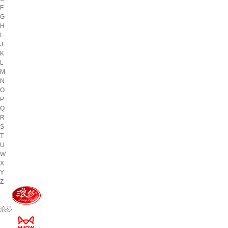
F
G
H
I
J
K
L
M
N
O
P
Q
R
S
T
U
W
X
Y
Z
浪莎