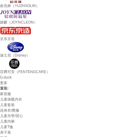
俞兆林（YUZHAOLIN）
婧麒（JOYNCLEON）
京东京造
迪士尼（Disney）
芬腾可安（FENTENGCARE）
G.duck
更多
童装:
家居服
儿童保暖内衣
儿童套装
连体衣/爬服
儿童吊带/背心
儿童内裤
儿童T恤
亲子装