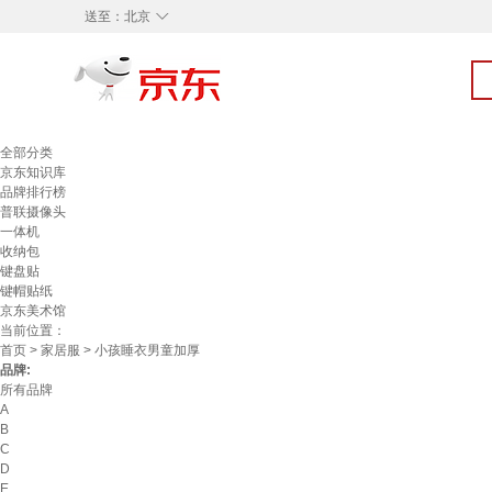
◇
送至：
北京
全部分类
京东知识库
品牌排行榜
普联摄像头
一体机
收纳包
键盘贴
键帽贴纸
京东美术馆
当前位置：
首页
>
家居服
> 小孩睡衣男童加厚
品牌:
所有品牌
A
B
C
D
E