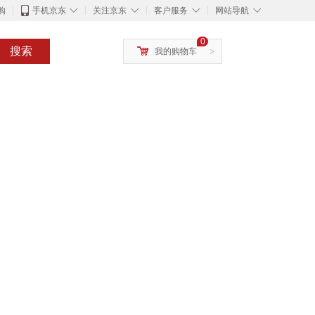
◇
◇
◇
◇
购
手机京东
关注京东
客户服务
网站导航
0
搜索
我的购物车
>