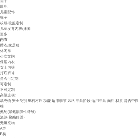
裙子
肚兜
儿童配饰
裤子
校服/校服定制
儿童发育内衣/抹胸
更多
内衣:
睡衣/家居服
休闲袜
少女文胸
保暖内衣
女士内裤
打底裤袜
是否可定制:
可定制
不可定制
高级选项:
填充物
安全类别
里料材质
功能
适用季节
风格
年龄阶段
适用年龄
面料
材质
是否带
棉
氨纶(聚氨酯弹性纤维)
涤纶(聚酯纤维)
无填充物
A类
B类