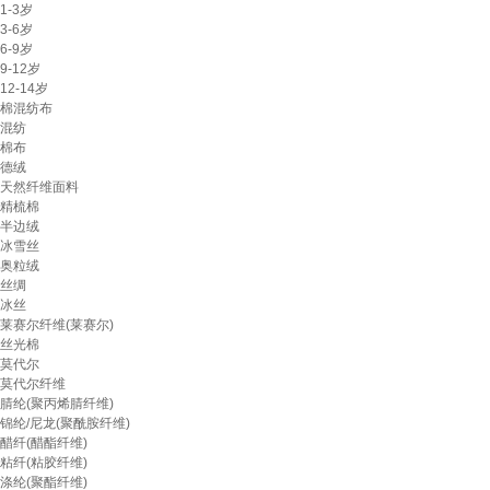
1-3岁
3-6岁
6-9岁
9-12岁
12-14岁
棉混纺布
混纺
棉布
德绒
天然纤维面料
精梳棉
半边绒
冰雪丝
奥粒绒
丝绸
冰丝
莱赛尔纤维(莱赛尔)
丝光棉
莫代尔
莫代尔纤维
腈纶(聚丙烯腈纤维)
锦纶/尼龙(聚酰胺纤维)
醋纤(醋酯纤维)
粘纤(粘胶纤维)
涤纶(聚酯纤维)