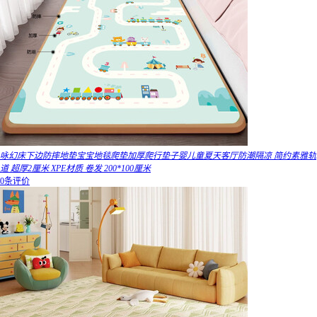
咏幻床下边防摔地垫宝宝地毯爬垫加厚爬行垫子婴儿童夏天客厅防潮隔凉 简约素雅轨
道 超厚2厘米 XPE材质 卷发 200*100厘米
0条评价