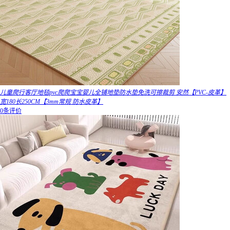
儿童爬行客厅地毯pvc爬爬宝宝婴儿全铺地垫防水垫免洗可擦裁剪 安然【PVC-皮革】
宽180长250CM【3mm常规 防水皮革】
0条评价