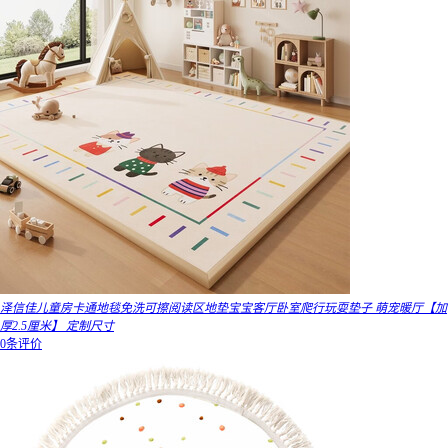
泽信佳儿童房卡通地毯免洗可擦阅读区地垫宝宝客厅卧室爬行玩耍垫子 萌宠暖厅【加
厚2.5厘米】 定制尺寸
0条评价