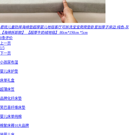
君琉儿童防摔海绵垫超厚婴儿地毯客厅可拆洗宝宝爬爬垫卧室加厚子床边 纯色-灰
【海绵拆卸款】 【超厚牛奶绒地毯】 80cm*190cm *5cm
0条评价
上一页
1/5
下一页
小孩尿布湿
婴儿床护垫
床单礼盒
超薄床笠
品牌化纤床垫
笑巴喜纤维床垫
婴儿床单纯棉
棉絮床褥10大品牌
装婴儿床