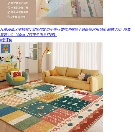
儿童阅读区地毯客厅宝宝爬爬垫小孩玩耍防滑脚垫卡通卧室家用地垫 圈绒-J087-郊游
童趣 140--200cm【可擦免洗易打理】
0条评价