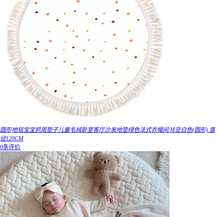
圆形地毯宝宝抓周垫子儿童毛绒卧室客厅沙发地垫绿色法式衣帽间 M豆白色(圆形) 直
径120CM
0条评价