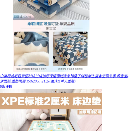
中掌柜被毛毯云貂绒法兰绒加厚保暖珊瑚床单铺垫子绒毯学生宿舍空调冬季 熊宝宝-
双面绒 盖垫两用 150x200cm(1.2m宽床&单人盖毯)
0条评价