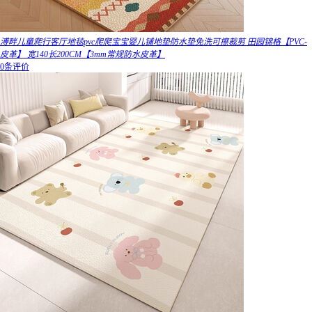
溥畔儿童爬行客厅地毯pvc爬爬宝宝婴儿铺地垫防水垫免洗可擦裁剪 田园锦格【PVC-
皮革】 宽140长200CM【3mm常规防水皮革】
0条评价