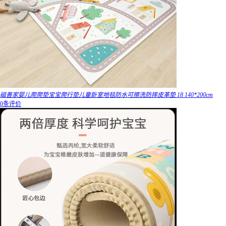
磁善家婴儿爬爬垫宝宝爬行垫儿童卧室地毯防水可擦洗防摔皮革垫 18 140*200cm
0条评价