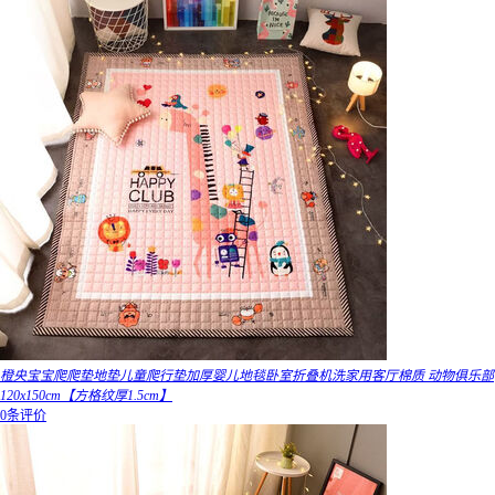
橙央宝宝爬爬垫地垫儿童爬行垫加厚婴儿地毯卧室折叠机洗家用客厅棉质 动物俱乐部
120x150cm【方格纹厚1.5cm】
0条评价