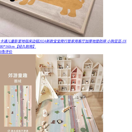
卡通儿童卧室地毯床边毯2024新款宝宝爬行垫家用客厅加厚地垫防摔 小狗豆豆-1N
80*160cm【经久耐用】
0条评价