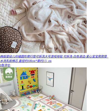
韩版婴幼儿绗缝圆形爬行垫可拆洗大号游戏地毯 可拆洗-白色滚边-爱心宝宝爬爬垫_
水洗乳胶棉芯 直径约100cm*厚约3.5_cm
0条评价