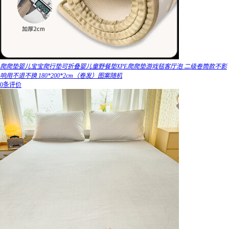
爬爬垫婴儿宝宝爬行垫可折叠婴儿童野餐垫XPE爬爬垫游戏毯客厅泡 二级卷筒款不影
响用不退不换 180*200*2cm（卷发）图案随机
0条评价