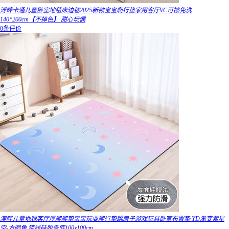
溥畔卡通儿童卧室地毯床边毯2025新款宝宝爬行垫家用客厅VC可擦免洗
140*200cm【不掉色】 甜心玩偶
0条评价
溥畔儿童地毯客厅厚爬爬垫宝宝玩耍爬行垫跳房子游戏玩具卧室布置垫 YD渐变紫星
空-方圆角 锁线硅胶条底100x100cm