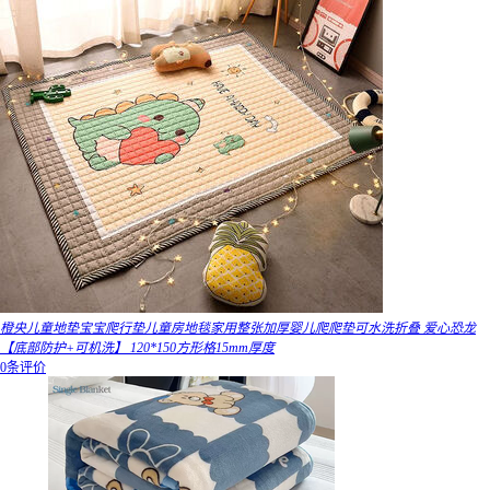
橙央儿童地垫宝宝爬行垫儿童房地毯家用整张加厚婴儿爬爬垫可水洗折叠 爱心恐龙
【底部防护+可机洗】 120*150方形格15mm厚度
0条评价