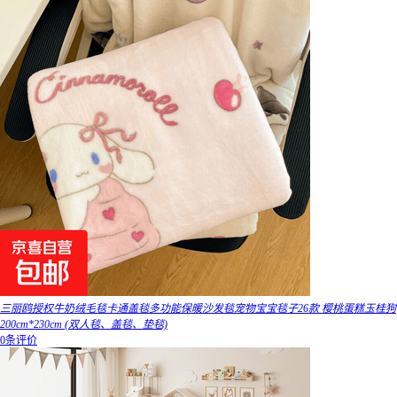
三丽鸥授权牛奶绒毛毯卡通盖毯多功能保暖沙发毯宠物宝宝毯子26款 樱桃蛋糕玉桂狗
200cm*230cm (双人毯、盖毯、垫毯)
0条评价