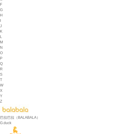
F
G
H
I
J
K
L
M
N
O
P
Q
R
S
T
W
X
Y
Z
巴拉巴拉（BALABALA）
G.duck