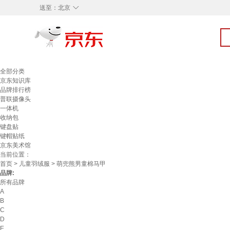
◇
送至：
北京
全部分类
京东知识库
品牌排行榜
普联摄像头
一体机
收纳包
键盘贴
键帽贴纸
京东美术馆
当前位置：
首页
>
儿童羽绒服
> 萌兜熊男童棉马甲
品牌:
所有品牌
A
B
C
D
E