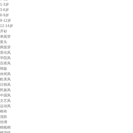
1-3岁
3-6岁
6-9岁
9-12岁
12-14岁
开衫
单面穿
套头
两面穿
英伦风
学院风
百搭风
韩版
休闲风
欧美风
日韩风
民族风
中国风
文艺风
运动风
棉布
混纺
丝绸
精梳棉
棉混纺