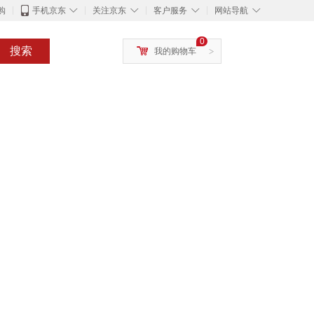
◇
◇
◇
◇
购
手机京东
关注京东
客户服务
网站导航
0
搜索
我的购物车
>