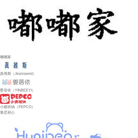
嘟嘟家
真维斯（Jeanswest）
婴蓓依（YINBEEYI）
小猪班纳（PEPCO）
童恋初心