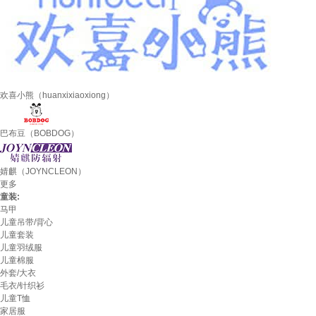
欢喜小熊（huanxixiaoxiong）
巴布豆（BOBDOG）
婧麒（JOYNCLEON）
更多
童装:
马甲
儿童吊带/背心
儿童套装
儿童羽绒服
儿童棉服
外套/大衣
毛衣/针织衫
儿童T恤
家居服