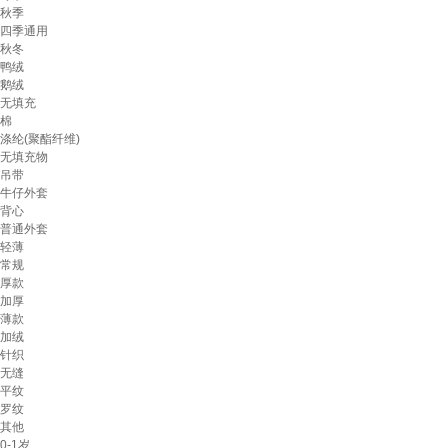
秋季
四季通用
秋冬
鸭绒
鹅绒
无填充
棉
涤纶(聚酯纤维)
无填充物
吊带
牛仔外套
背心
普通外套
轻薄
常规
厚款
加厚
薄款
加绒
针织
无缝
平纹
罗纹
其他
0-1岁