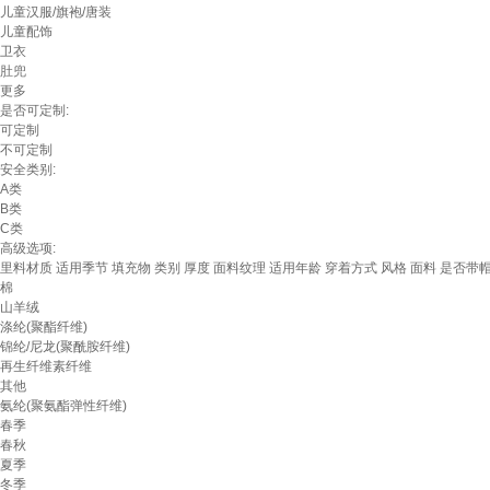
儿童汉服/旗袍/唐装
儿童配饰
卫衣
肚兜
更多
是否可定制:
可定制
不可定制
安全类别:
A类
B类
C类
高级选项:
里料材质
适用季节
填充物
类别
厚度
面料纹理
适用年龄
穿着方式
风格
面料
是否带
棉
山羊绒
涤纶(聚酯纤维)
锦纶/尼龙(聚酰胺纤维)
再生纤维素纤维
其他
氨纶(聚氨酯弹性纤维)
春季
春秋
夏季
冬季