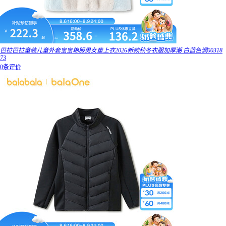
巴拉巴拉童装儿童外套宝宝棉服男女童上衣2026新款秋冬衣服加厚潮 白蓝色调00318
73
0条评价