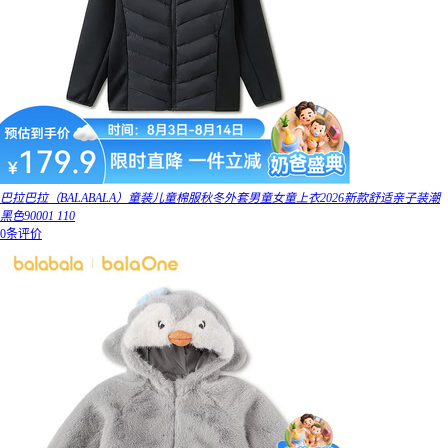
巴拉巴拉（BALABALA）童装儿童棉服秋冬外套男童女童上衣2026新款舒适亲子装潮
黑色90001 110
0条评价