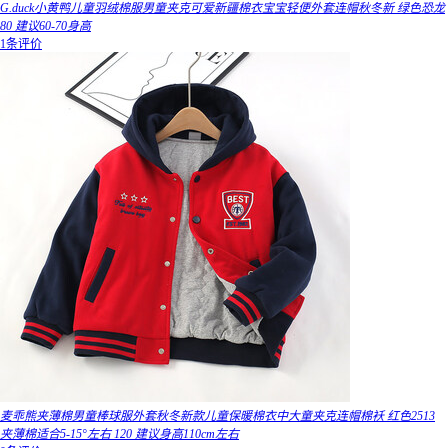
G.duck小黄鸭儿童羽绒棉服男童夹克可爱新疆棉衣宝宝轻便外套连帽秋冬新 绿色恐龙
80 建议60-70身高
1条评价
麦乖熊夹薄棉男童棒球服外套秋冬新款儿童保暖棉衣中大童夹克连帽棉袄 红色2513
夹薄棉适合5-15°左右 120 建议身高110cm左右