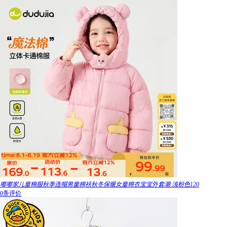
嘟嘟家儿童棉服秋季连帽男童棉袄秋冬保暖女童棉衣宝宝外套潮 浅粉色120
0条评价