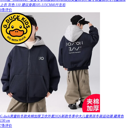
上衣 灰色 110 建议身高105-115CM40斤左右
0条评价
G.duck男童秋冬款夹棉加厚卫衣外套2026新款冬季中大儿童男孩冬装运动潮 藏青色
130 cm
7条评价