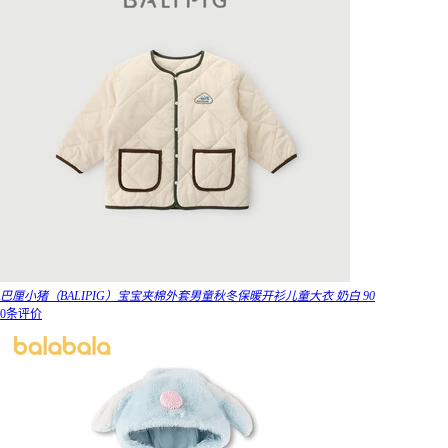
巴厘小猪（BALIPIG）宝宝夹棉外套男童秋冬保暖开衫儿童大衣 奶白 90
0条评价