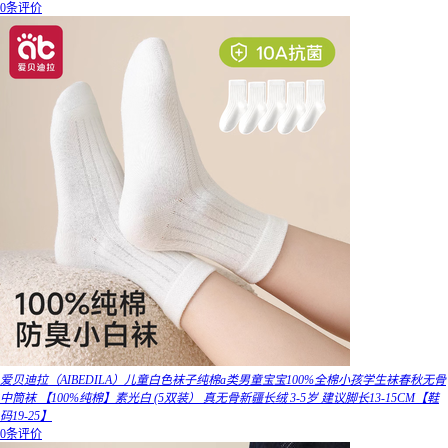
0条评价
爱贝迪拉（AIBEDILA）儿童白色袜子纯棉a类男童宝宝100%全棉小孩学生袜春秋无骨
中筒袜 【100%纯棉】素光白 (5双装） 真无骨新疆长绒 3-5岁 建议脚长13-15CM【鞋
码19-25】
0条评价