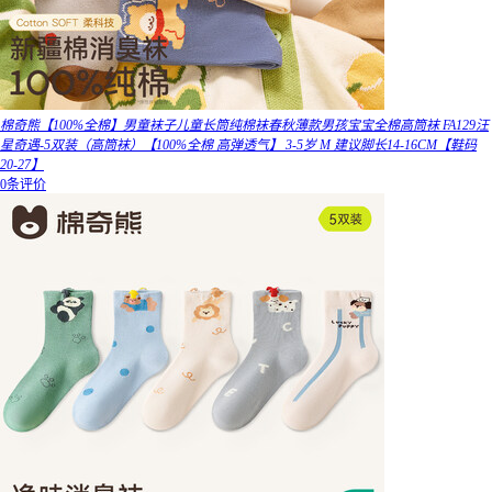
棉奇熊【100%全棉】男童袜子儿童长筒纯棉袜春秋薄款男孩宝宝全棉高筒袜 FA129汪
星奇遇-5双装（高筒袜）【100%全棉 高弹透气】 3-5岁 M 建议脚长14-16CM【鞋码
20-27】
0条评价