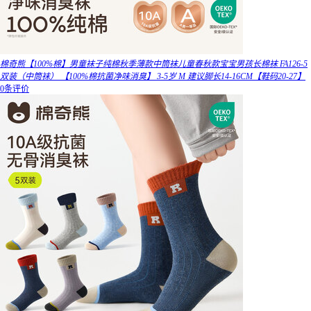
棉奇熊【100%棉】男童袜子纯棉秋季薄款中筒袜儿童春秋款宝宝男孩长棉袜 FA126-5
双装（中筒袜） 【100%棉抗菌净味消臭】 3-5岁 M 建议脚长14-16CM【鞋码20-27】
0条评价