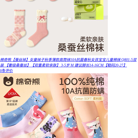
棉奇熊【蚕丝袜】女童袜子秋季薄款高筒袜10A抗菌春秋女孩宝宝儿童棉袜 Q801-5双
装 【奢级桑蚕丝】【双重柔软亲肤】 3-5岁 M 建议脚长14-16CM【鞋码20-27】
0条评价