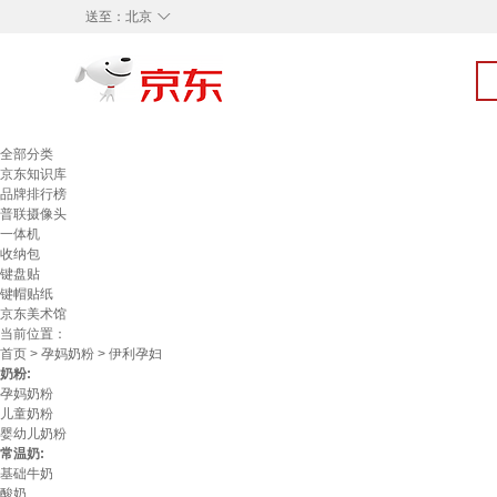
◇
送至：
北京
全部分类
京东知识库
品牌排行榜
普联摄像头
一体机
收纳包
键盘贴
键帽贴纸
京东美术馆
当前位置：
首页
>
孕妈奶粉
> 伊利孕妇
奶粉:
孕妈奶粉
儿童奶粉
婴幼儿奶粉
常温奶:
基础牛奶
酸奶