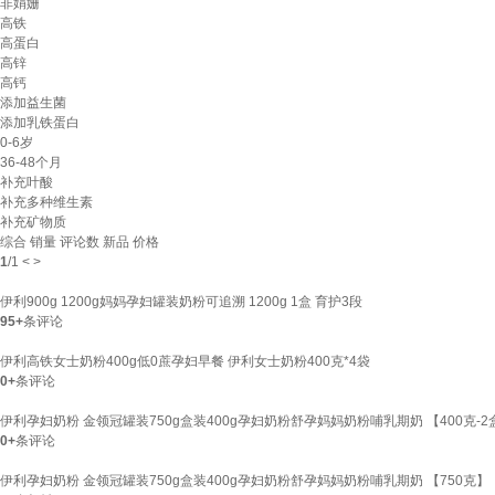
非娟姗
高铁
高蛋白
高锌
高钙
添加益生菌
添加乳铁蛋白
0-6岁
36-48个月
补充叶酸
补充多种维生素
补充矿物质
综合
销量
评论数
新品
价格
1
/
1
<
>
伊利900g 1200g妈妈孕妇罐装奶粉可追溯 1200g 1盒 育护3段
95+
条评论
伊利高铁女士奶粉400g低0蔗孕妇早餐 伊利女士奶粉400克*4袋
0+
条评论
伊利孕妇奶粉 金领冠罐装750g盒装400g孕妇奶粉舒孕妈妈奶粉哺乳期奶 【400克-2
0+
条评论
伊利孕妇奶粉 金领冠罐装750g盒装400g孕妇奶粉舒孕妈妈奶粉哺乳期奶 【750克】