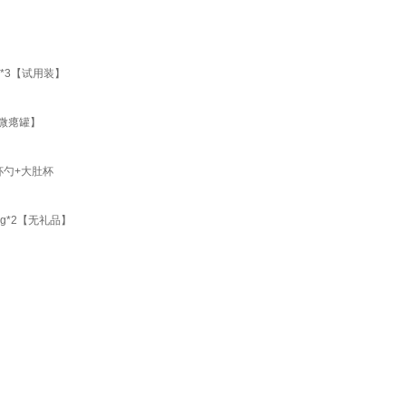
*3【试用装】
微微瘪罐】
杯勺+大肚杯
g*2【无礼品】