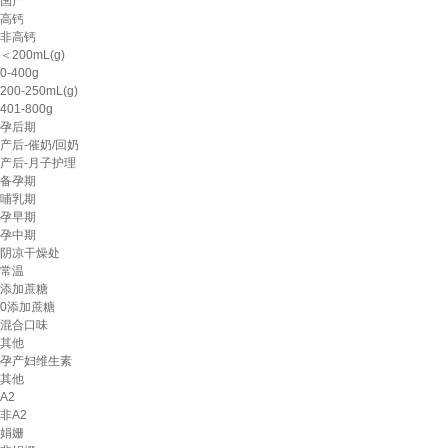
国产
高钙
非高钙
＜200mL(g)
0-400g
200-250mL(g)
401-800g
孕后期
产后-催奶/回奶
产后-月子护理
备孕期
哺乳期
孕早期
孕中期
阴凉干燥处
常温
添加蔗糖
0添加蔗糖
混合口味
其他
孕产妇维生素
其他
A2
非A2
娟姗