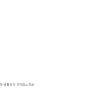
段
储藏条件
是否添加蔗糖