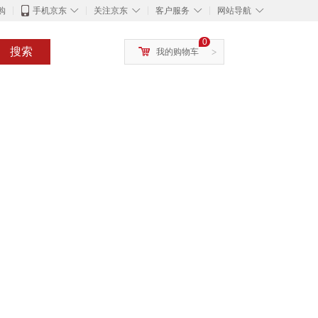
◇
◇
◇
◇
购
手机京东
关注京东
客户服务
网站导航
0
搜索
我的购物车
>