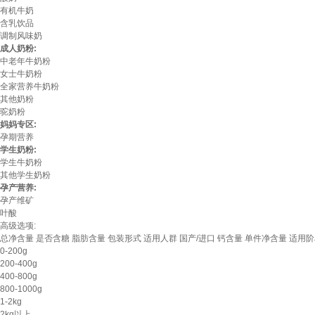
有机牛奶
含乳饮品
调制风味奶
成人奶粉:
中老年牛奶粉
女士牛奶粉
全家营养牛奶粉
其他奶粉
驼奶粉
妈妈专区:
孕期营养
学生奶粉:
学生牛奶粉
其他学生奶粉
孕产营养:
孕产维矿
叶酸
高级选项:
总净含量
是否含糖
脂肪含量
包装形式
适用人群
国产/进口
钙含量
单件净含量
适用阶
0-200g
200-400g
400-800g
800-1000g
1-2kg
2kg以上