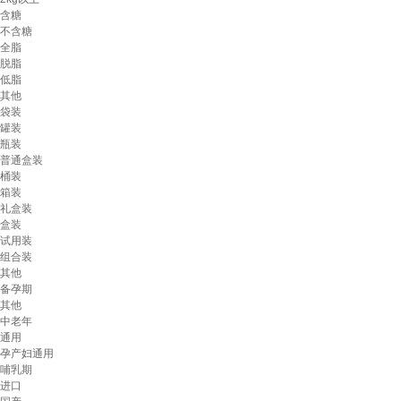
含糖
不含糖
全脂
脱脂
低脂
其他
袋装
罐装
瓶装
普通盒装
桶装
箱装
礼盒装
盒装
试用装
组合装
其他
备孕期
其他
中老年
通用
孕产妇通用
哺乳期
进口