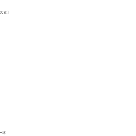
00克】
）
+杯