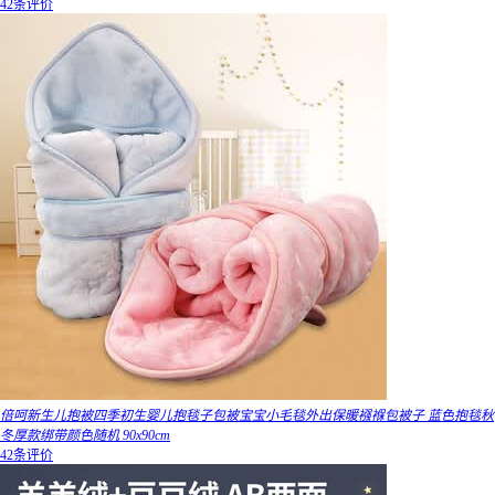
42条评价
倍呵新生儿抱被四季初生婴儿抱毯子包被宝宝小毛毯外出保暖襁褓包被子 蓝色抱毯秋
冬厚款绑带颜色随机 90x90cm
42条评价