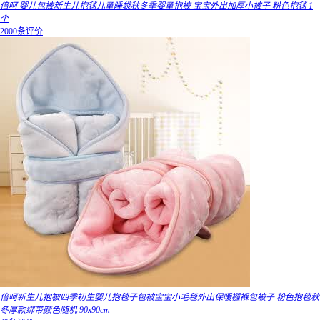
倍呵 婴儿包被新生儿抱毯儿童睡袋秋冬季婴童抱被 宝宝外出加厚小被子 粉色抱毯 1
个
2000条评价
倍呵新生儿抱被四季初生婴儿抱毯子包被宝宝小毛毯外出保暖襁褓包被子 粉色抱毯秋
冬厚款绑带颜色随机 90x90cm