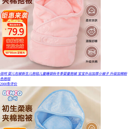
倍呵 婴儿包被新生儿抱毯儿童睡袋秋冬季婴童抱被 宝宝外出加厚小被子 升级加棉粉
色抱毯
2000条评价