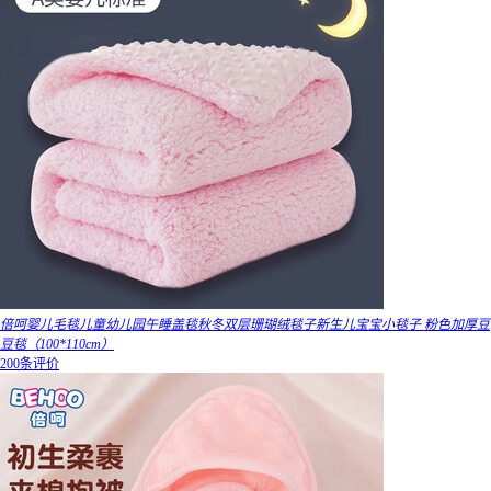
倍呵婴儿毛毯儿童幼儿园午睡盖毯秋冬双层珊瑚绒毯子新生儿宝宝小毯子 粉色加厚豆
豆毯（100*110cm）
200条评价