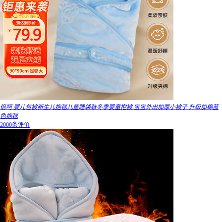
倍呵 婴儿包被新生儿抱毯儿童睡袋秋冬季婴童抱被 宝宝外出加厚小被子 升级加棉蓝
色抱毯
2000条评价