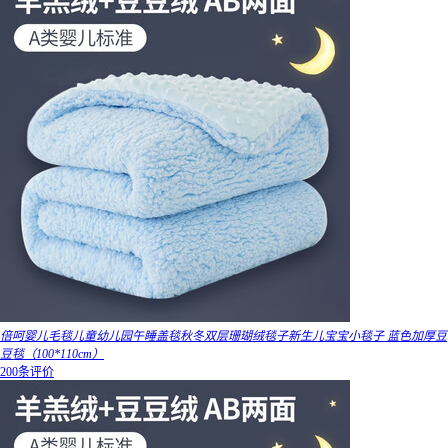
倍呵婴儿毛毯儿童幼儿园午睡盖毯秋冬双层珊瑚绒毯子新生儿宝宝小毯子 蓝色加厚豆
豆毯（100*110cm）
200条评价