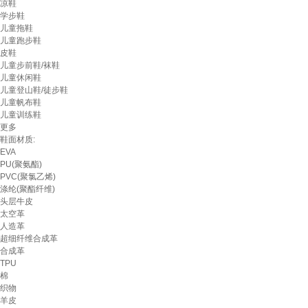
凉鞋
学步鞋
儿童拖鞋
儿童跑步鞋
皮鞋
儿童步前鞋/袜鞋
儿童休闲鞋
儿童登山鞋/徒步鞋
儿童帆布鞋
儿童训练鞋
更多
鞋面材质:
EVA
PU(聚氨酯)
PVC(聚氯乙烯)
涤纶(聚酯纤维)
头层牛皮
太空革
人造革
超细纤维合成革
合成革
TPU
棉
织物
羊皮