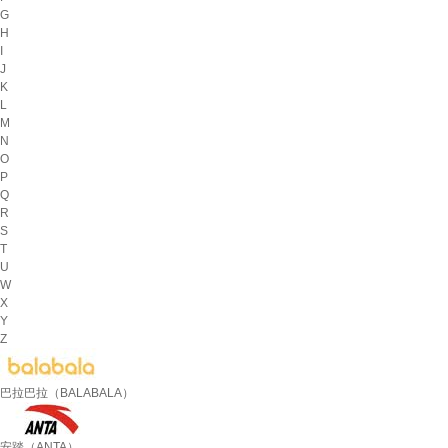
G
H
I
J
K
L
M
N
O
P
Q
R
S
T
U
W
X
Y
Z
巴拉巴拉（BALABALA）
安踏（ANTA）