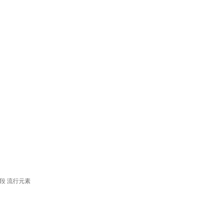
段
流行元素