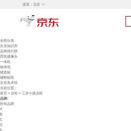
◇
送至：
北京
全部分类
京东知识库
品牌排行榜
普联摄像头
一体机
收纳包
键盘贴
键帽贴纸
京东美术馆
当前位置：
首页
>
凉鞋
> 三岁小孩凉鞋
品牌:
所有品牌
A
B
C
D
F