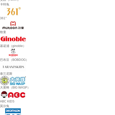
卡特兔
361°
牧童
基诺浦（ginoble）
巴布豆（BOBDOG）
泰兰尼斯
大黄蜂（BIG WASP）
ABC KIDS
莫尔兔