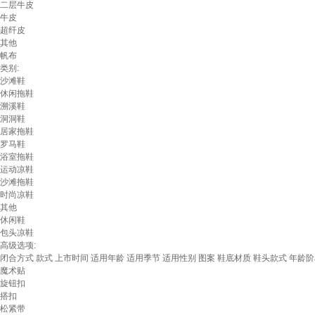
二层牛皮
牛皮
超纤皮
其他
帆布
类别:
沙滩鞋
休闲拖鞋
溯溪鞋
洞洞鞋
居家拖鞋
罗马鞋
浴室拖鞋
运动凉鞋
沙滩拖鞋
时尚凉鞋
其他
休闲鞋
包头凉鞋
高级选项:
闭合方式
款式
上市时间
适用年龄
适用季节
适用性别
图案
鞋底材质
鞋头款式
年龄阶
魔术贴
旋钮扣
搭扣
松紧带