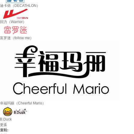
迪卡侬（DECATHLON）
回力（Warrior）
富罗迷（follow me）
幸福玛丽（Cheerful Mario）
B.Duck
更多
童鞋: