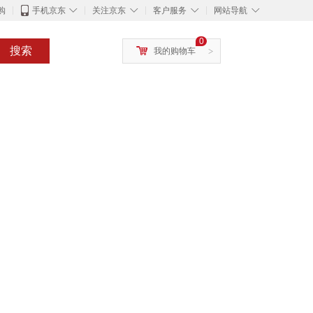
◇
◇
◇
◇
购
手机京东
关注京东
客户服务
网站导航
0
搜索
我的购物车
>