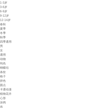
1-3岁
3-6岁
6-9岁
9-12岁
12-14岁
春秋
夏季
冬季
秋季
四季通用
男
女
通用
动物
纯色
蝴蝶结
条纹
格子
拼色
圆点
卡通动漫
植物花卉
心形
涂鸦
布