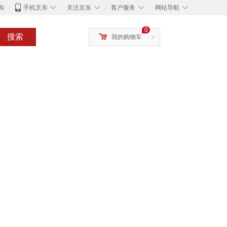
◇
◇
◇
◇
购
手机京东
关注京东
客户服务
网站导航
0
搜索
我的购物车
>