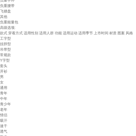
负重手环
负重腰带
飞镖盘
其他
负重能量包
高级选项:
款式
穿着方式
适用性别
适用人群
功能
适用运动
适用季节
上市时间
材质
图案
风格
工字型
挂脖型
吊带型
常规款
Y字型
套头
开衫
男
女
通用
青年
中年
青少年
老年
情侣
吸汗
速干
透气