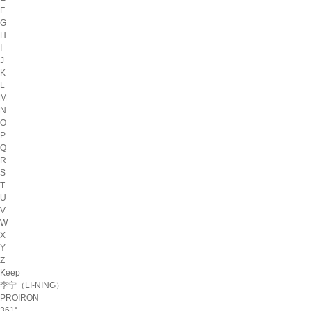
F
G
H
I
J
K
L
M
N
O
P
Q
R
S
T
U
V
W
X
Y
Z
Keep
李宁（LI-NING）
PROIRON
361°