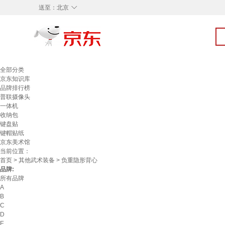
◇
送至：
北京
全部分类
京东知识库
品牌排行榜
普联摄像头
一体机
收纳包
键盘贴
键帽贴纸
京东美术馆
当前位置：
首页
>
其他武术装备
> 负重隐形背心
品牌:
所有品牌
A
B
C
D
E