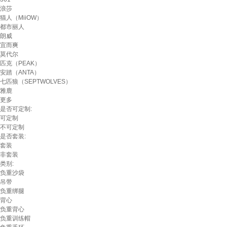
浪莎
猫人（MiiOW）
都市丽人
朗威
宜而爽
莫代尔
匹克（PEAK）
安踏（ANTA）
七匹狼（SEPTWOLVES）
雅鹿
更多
是否可定制:
可定制
不可定制
是否套装:
套装
非套装
类别:
负重沙袋
吊带
负重绑腿
背心
负重背心
负重训练帽