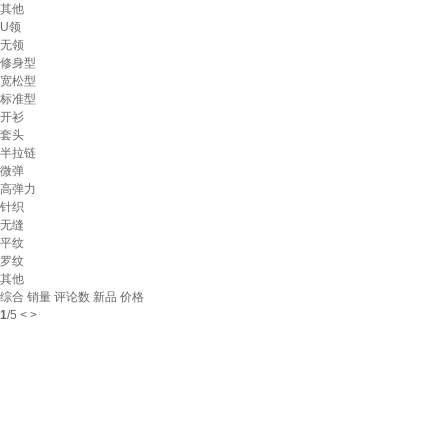
其他
U领
无领
修身型
宽松型
标准型
开衫
套头
半拉链
微弹
高弹力
针织
无缝
平纹
罗纹
其他
综合
销量
评论数
新品
价格
1
/
5
<
>