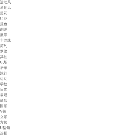
运动风
通勤风
提花
印花
撞色
刺绣
徽章
车缝线
简约
罗纹
其他
职场
居家
旅行
运动
学校
日常
常规
薄款
圆领
V领
立领
方领
U型领
连帽