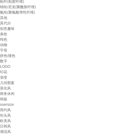
粘纤(粘胶纤维)
锦纶/尼龙(聚酰胺纤维)
氨纶(聚氨酯弹性纤维)
其他
莫代尔
创意趣味
条纹
纯色
动物
字母
拼色/撞色
数字
LOGO
印花
渐变
几何图案
英伦风
商务休闲
韩版
oversize
简约风
街头风
欧美风
日韩风
潮流风