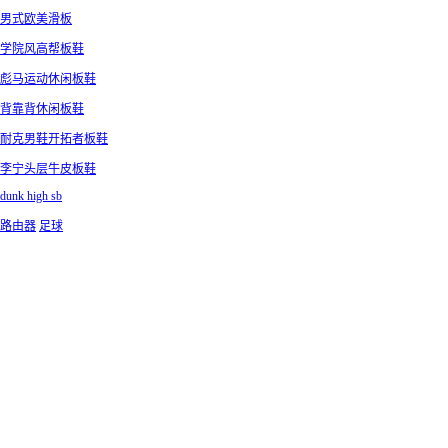
男式欧美滑板
学院风高帮板鞋
彪马运动休闲板鞋
背靠背休闲板鞋
耐克男鞋开拓者板鞋
李宁头层牛皮板鞋
dunk high sb
路由器
足球