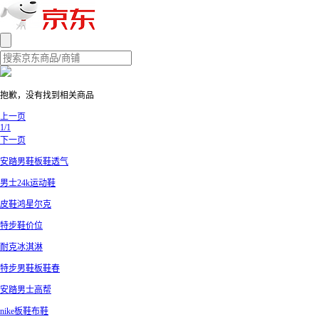
抱歉，没有找到相关商品
上一页
1/1
下一页
安踏男鞋板鞋透气
男士24k运动鞋
皮鞋鸿星尔克
特步鞋价位
耐克冰淇淋
特步男鞋板鞋春
安踏男士高帮
nike板鞋布鞋