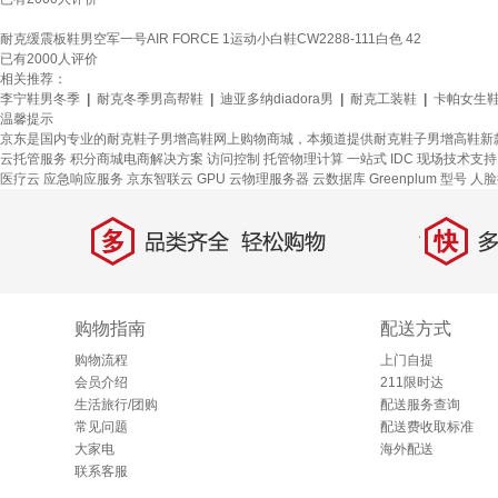
耐克缓震板鞋男空军一号AIR FORCE 1运动小白鞋CW2288-111白色 42
已有
2000
人评价
相关推荐：
李宁鞋男冬季
|
耐克冬季男高帮鞋
|
迪亚多纳diadora男
|
耐克工装鞋
|
卡帕女生
温馨提示
京东是国内专业的耐克鞋子男增高鞋网上购物商城，本频道提供耐克鞋子男增高鞋新
云托管服务
积分商城电商解决方案
访问控制
托管物理计算
一站式
IDC 现场技术支持
医疗云
应急响应服务
京东智联云
GPU 云物理服务器
云数据库 Greenplum
型号
人脸
多
快
品类齐全，轻松购物
多仓
购物指南
配送方式
购物流程
上门自提
会员介绍
211限时达
生活旅行/团购
配送服务查询
常见问题
配送费收取标准
大家电
海外配送
联系客服