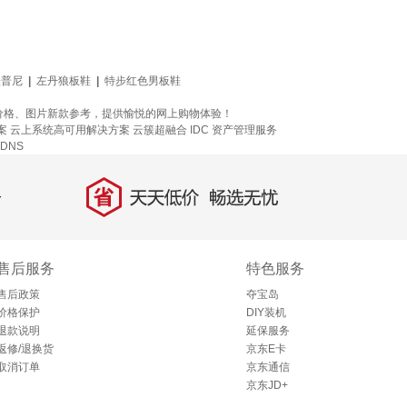
鞋普尼
|
左丹狼板鞋
|
特步红色男板鞋
价格、图片新款参考，提供愉悦的网上购物体验！
案
云上系统高可用解决方案
云簇超融合
IDC 资产管理服务
PDNS
省
天天低价，畅选无忧
售后服务
特色服务
售后政策
夺宝岛
价格保护
DIY装机
退款说明
延保服务
返修/退换货
京东E卡
取消订单
京东通信
京东JD+