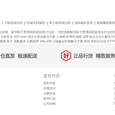
鞋
|
卡帕加绒女鞋
|
匡威女鞋板鞋
|
男士板鞋德尔惠
|
涤纶板鞋普尼
|
耐磨橡胶板
款价格、耐克鞋子男增高鞋新款图片信息，为您选购耐克鞋子男增高鞋提供全方位的
主机安全
JDFusion
混合云安全解决方案
人体检测
网站地图
品牌
政企云办公解决方
搜索
图片
函数服务
云数据库 InfluxDB
云端融合防御解决方案
新款
身份证识别
HTT
好
直发，极速配送
正品行货，精致服务
支付方式
货到付款
在线支付
分期付款
邮局汇款
公司转账