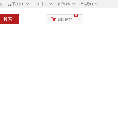
◇
◇
◇
◇
购
手机京东
关注京东
客户服务
网站导航
0
搜索
我的购物车
>