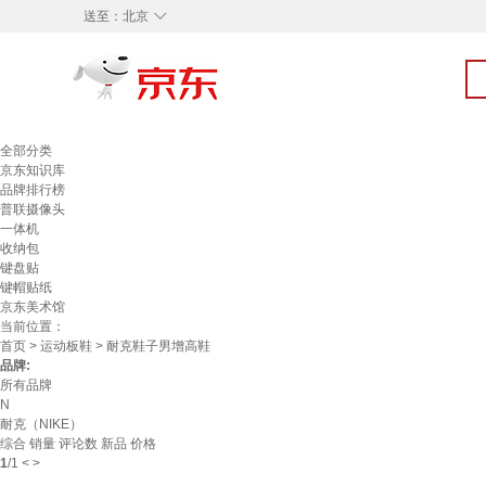
◇
送至：
北京
全部分类
京东知识库
品牌排行榜
普联摄像头
一体机
收纳包
键盘贴
键帽贴纸
京东美术馆
当前位置：
首页
>
运动板鞋
> 耐克鞋子男增高鞋
品牌:
所有品牌
N
耐克（NIKE）
综合
销量
评论数
新品
价格
1
/
1
<
>