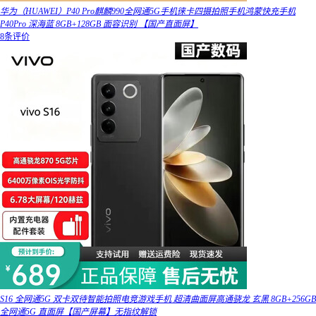
华为（HUAWEI）P40 Pro麒麟990全网通5G手机徕卡四摄拍照手机鸿蒙快充手机
P40Pro 深海蓝 8GB+128GB 面容识别 【国产直面屏】
8条评价
S16 全网通5G 双卡双待智能拍照电竞游戏手机 超清曲面屏高通骁龙 玄黑 8GB+256GB
全网通5G 直面屏【国产屏幕】无指纹解锁