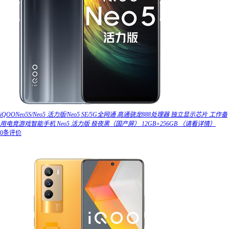
iQOONeo5S/Neo5 活力版/Neo5 SE/5G全网通 高通骁龙888处理器 独立显示芯片 工作备
用电竞游戏智能手机 Neo5 活力版 极夜黑（国产屏） 12GB+256GB （请看详情）
0条评价