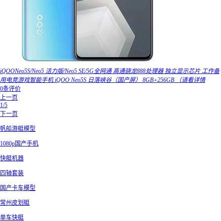
iQOONeo5S/Neo5 活力版/Neo5 SE/5G全网通 高通骁龙888处理器 独立显示芯片 工作备
用电竞游戏智能手机 iQOO Neo5S 日落峡谷（国产屏） 8GB+256GB （请看详情
0条评价
上一页
1/5
下一页
帆船游艇模型
1080p国产手机
快艇机器
四轴套装
国产卡车模型
常州皮划艇
单车快艇