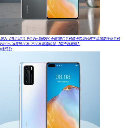
华为（HUAWEI）P40 Pro麒麟990全网通5G手机徕卡四摄拍照手机鸿蒙快充手机
P40Pro 冰霜银 8GB+256GB 面容识别 【国产直面屏】
8条评价