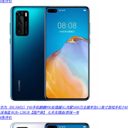
0条评价
华为（HUAWEI）P40手机麒麟990处理器5G鸿蒙5000万主摄学生6.1英寸游戏手机 P40
深海蓝 8GB+128GB【国产屏】 七天无理由/质保一年
8条评价