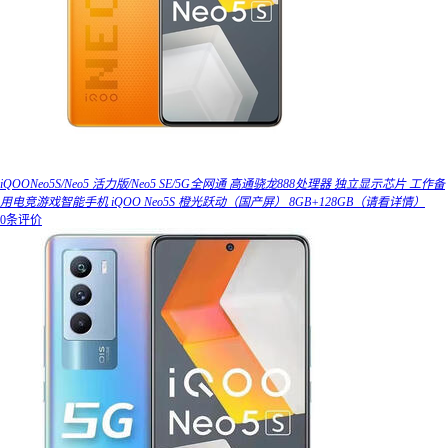
iQOONeo5S/Neo5 活力版/Neo5 SE/5G全网通 高通骁龙888处理器 独立显示芯片 工作备
用电竞游戏智能手机 iQOO Neo5S 橙光跃动（国产屏） 8GB+128GB（请看详情）
0条评价