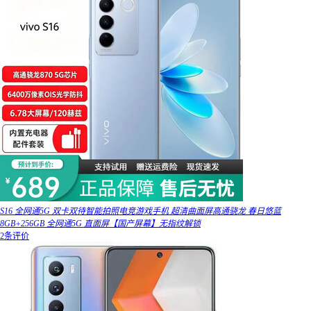
S16 全网通5G 双卡双待智能拍照电竞游戏手机 超清曲面屏高通骁龙 春日悠蓝
8GB+256GB 全网通5G 直面屏【国产屏幕】无指纹解锁
2条评价