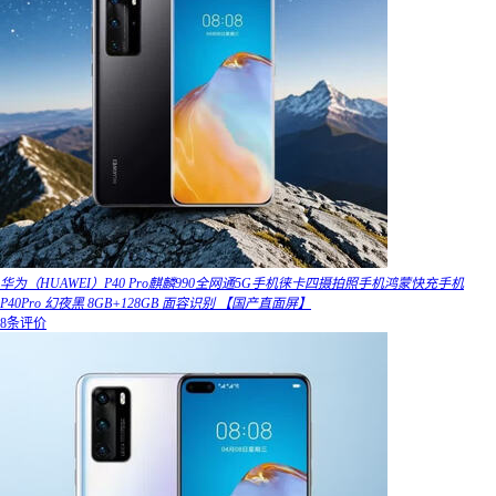
华为（HUAWEI）P40 Pro麒麟990全网通5G手机徕卡四摄拍照手机鸿蒙快充手机
P40Pro 幻夜黑 8GB+128GB 面容识别 【国产直面屏】
8条评价