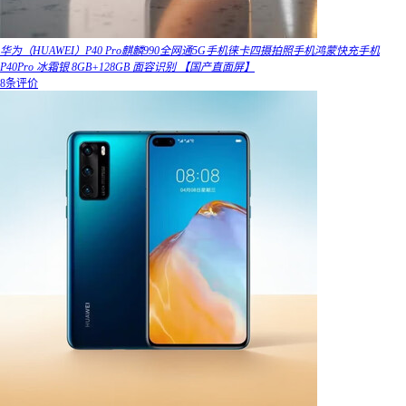
华为（HUAWEI）P40 Pro麒麟990全网通5G手机徕卡四摄拍照手机鸿蒙快充手机
P40Pro 冰霜银 8GB+128GB 面容识别 【国产直面屏】
8条评价