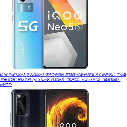
iQOONeo5S/Neo5 活力版/Neo5 SE/5G全网通 高通骁龙888处理器 独立显示芯片 工作备
用电竞游戏智能手机 iQOO Neo5S 日落峡谷（国产屏） 8GB+128GB（请看详情）
0条评价