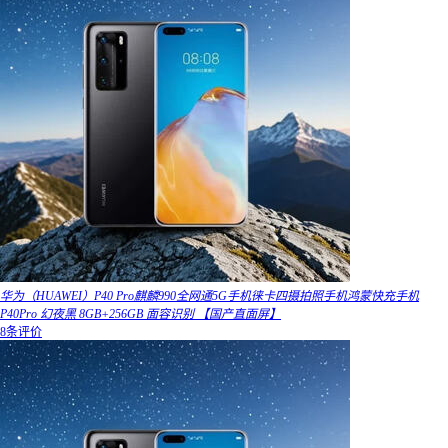
华为（HUAWEI）P40 Pro麒麟990全网通5G手机徕卡四摄拍照手机鸿蒙快充手机
P40Pro 幻夜黑 8GB+256GB 面容识别 【国产直面屏】
8条评价