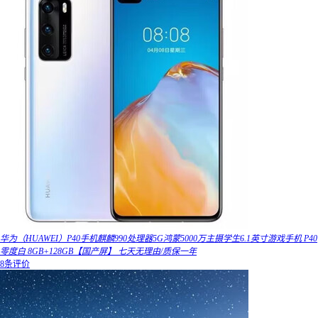
华为（HUAWEI）P40手机麒麟990处理器5G鸿蒙5000万主摄学生6.1英寸游戏手机 P40
零度白 8GB+128GB【国产屏】 七天无理由/质保一年
8条评价