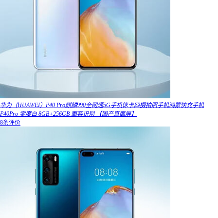
华为（HUAWEI）P40 Pro麒麟990全网通5G手机徕卡四摄拍照手机鸿蒙快充手机
P40Pro 零度白 8GB+256GB 面容识别 【国产直面屏】
8条评价