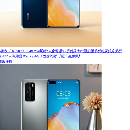
华为（HUAWEI）P40 Pro麒麟990全网通5G手机徕卡四摄拍照手机鸿蒙快充手机
P40Pro 深海蓝 8GB+256GB 面容识别 【国产直面屏】
8条评价