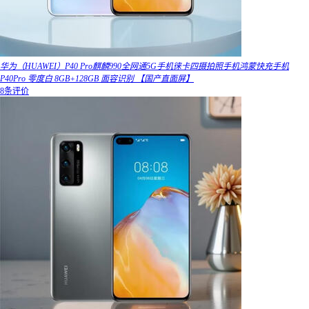
华为（HUAWEI）P40 Pro麒麟990全网通5G手机徕卡四摄拍照手机鸿蒙快充手机
P40Pro 零度白 8GB+128GB 面容识别 【国产直面屏】
8条评价