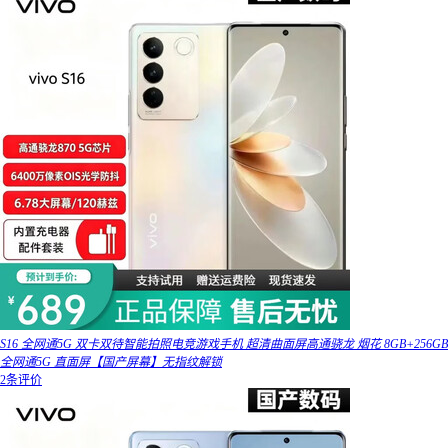
S16 全网通5G 双卡双待智能拍照电竞游戏手机 超清曲面屏高通骁龙 烟花 8GB+256GB
全网通5G 直面屏【国产屏幕】无指纹解锁
2条评价