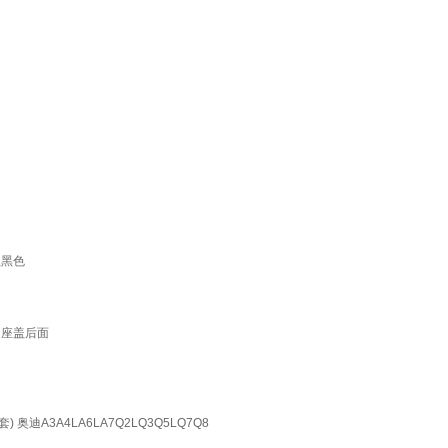
盖黑色
透明座盖后面
A3A4LA6LA7Q2LQ3Q5LQ7Q8