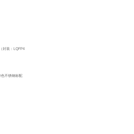
6T6（封装：LQFP4
5a绿色不锈钢标配