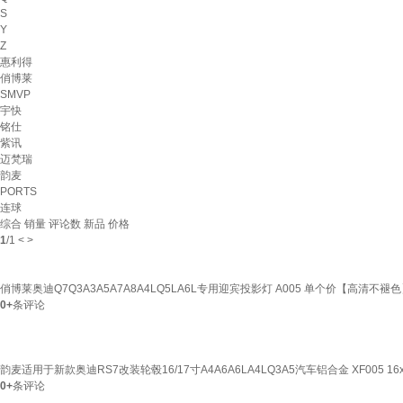
S
Y
Z
惠利得
俏博莱
SMVP
宇快
铭仕
紫讯
迈梵瑞
韵麦
PORTS
连球
综合
销量
评论数
新品
价格
1
/
1
<
>
俏博莱奥迪Q7Q3A3A5A7A8A4LQ5LA6L专用迎宾投影灯 A005 单个价【高清不褪
0+
条评论
韵麦适用于新款奥迪RS7改装轮毂16/17寸A4A6A6LA4LQ3A5汽车铝合金 XF005 16x
0+
条评论