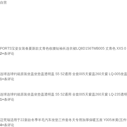
自营
PORTS宝姿女装春夏新款丈青色收腰短袖长连衣裙LQ8D156TWB005 丈青色 XXS 0
2+
条评论
连球连球钓箱原装坐盖坐垫盖透明盖 S5 S2通用 全套005天窗盖260天窗 LQ-005坐
1+
条评论
连球连球钓箱原装坐盖坐垫盖透明盖 S5 S2通用 全套005天窗盖260天窗 LQ-235
1+
条评论
迈梵瑞适用于22新款冬季羊毛汽车坐垫三件套冬天专用加厚保暖五座 Y005米黄(五件套) 奥迪
4+
条评论