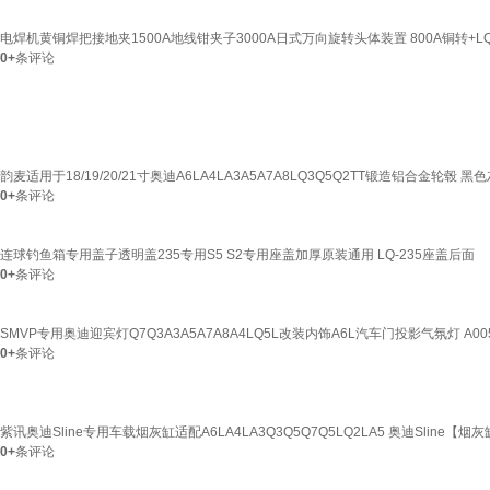
电焊机黄铜焊把接地夹1500A地线钳夹子3000A日式万向旋转头体装置 800A铜转+LQ
0+
条评论
韵麦适用于18/19/20/21寸奥迪A6LA4LA3A5A7A8LQ3Q5Q2TT锻造铝合金轮毂 黑色
0+
条评论
连球钓鱼箱专用盖子透明盖235专用S5 S2专用座盖加厚原装通用 LQ-235座盖后面
0+
条评论
SMVP专用奥迪迎宾灯Q7Q3A3A5A7A8A4LQ5L改装内饰A6L汽车门投影气氛灯 A
0+
条评论
紫讯奥迪Sline专用车载烟灰缸适配A6LA4LA3Q3Q5Q7Q5LQ2LA5 奥迪Sline【烟
0+
条评论