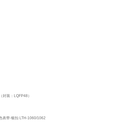
6T6（封装：LQFP48）
表带-银扣 LTH-1060/1062