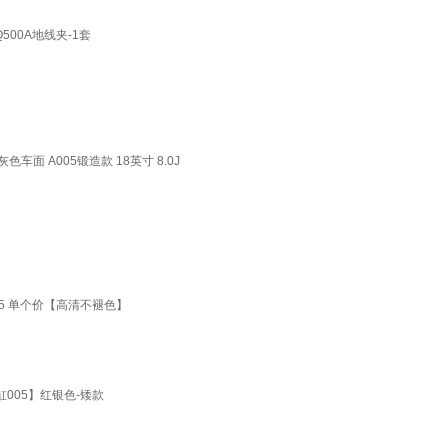
500A地线夹-1套
灰色车面 A005锻造款 18英寸 8.0J
005 单个价【高清不褪色】
灰缸005】红银色-矮款