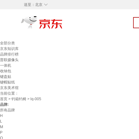
◇
送至：
北京
全部分类
京东知识库
品牌排行榜
普联摄像头
一体机
收纳包
键盘贴
键帽贴纸
京东美术馆
当前位置：
首页
>
钓箱钓椅
> lq-005
品牌:
所有品牌
H
L
M
P
Q