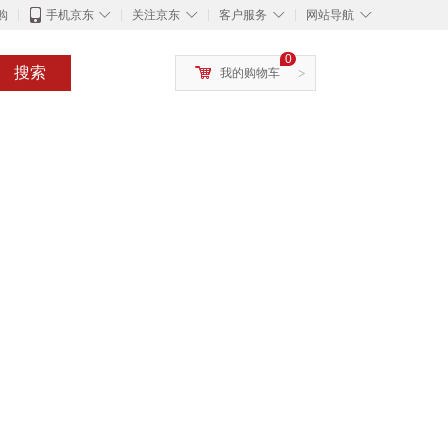
◇
◇
◇
◇
购
手机京东
关注京东
客户服务
网站导航
0
搜索
我的购物车
>