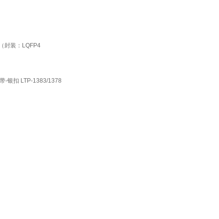
6T6（封装：LQFP4
-银扣 LTP-1383/1378