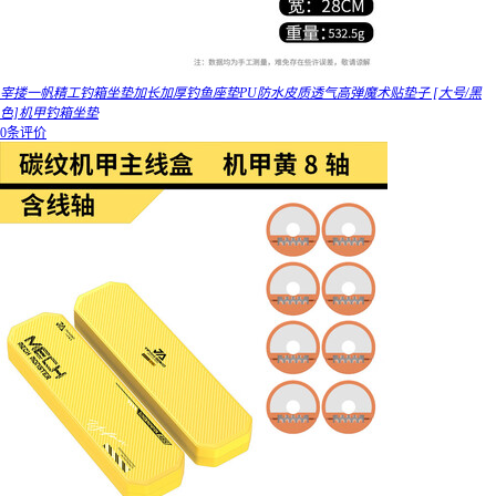
宰搂一帆精工钓箱坐垫加长加厚钓鱼座垫PU防水皮质透气高弹魔术贴垫子 [大号/黑
色]机甲钓箱坐垫
0条评价