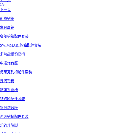
上一页
1/3
下一页
新鼎钓箱
鱼具展销
名舰钓箱配件套装
SWIMMART钓箱配件套装
多功能垂钓座椅
中逵炮台座
海莱克钓椅配件套装
鑫阁钓椅
旅游折叠椅
铁钓箱配件套装
银阁炮台座
迪火钓椅配件套装
乐钓升降脚