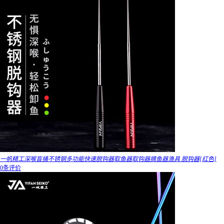
一帆精工深喉盲捅不锈钢多功能快速脱钩器取鱼器取钩器摘鱼器渔具 脱钩器[红色]
0条评价