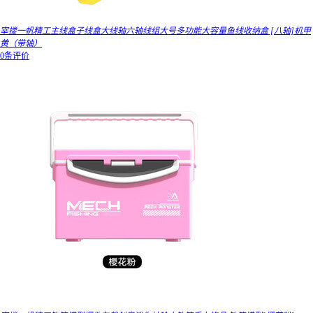
宰搂一帆精工主线盒子线盒大线轴六轴线组大号多功能大容量鱼线收纳盒 [八轴]机甲
黄（带轴）
0条评价