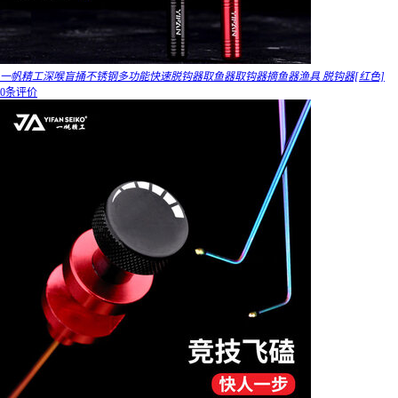
一帆精工深喉盲捅不锈钢多功能快速脱钩器取鱼器取钩器摘鱼器渔具 脱钩器[红色]
0条评价