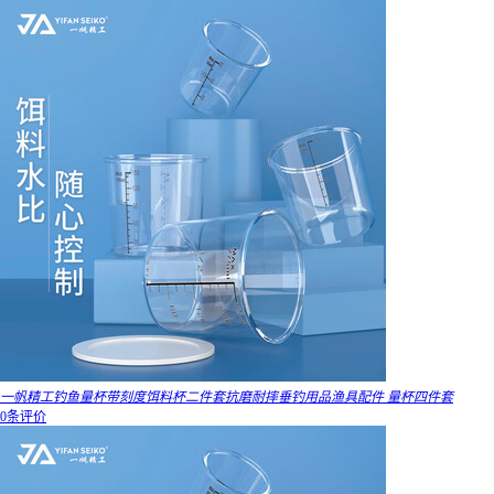
一帆精工钓鱼量杯带刻度饵料杯二件套抗磨耐摔垂钓用品渔具配件 量杯四件套
0条评价