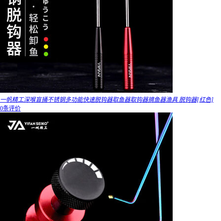
一帆精工深喉盲捅不锈钢多功能快速脱钩器取鱼器取钩器摘鱼器渔具 脱钩器[红色]
0条评价