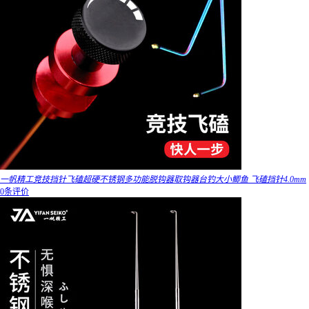
一帆精工竞技挡针飞磕超硬不锈钢多功能脱钩器取钩器台钓大小鲫鱼 飞磕挡针4.0mm
0条评价