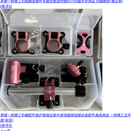
宰搂一帆精工钓箱模型摆件车载创意迷你袖珍小钓箱手办饰品 钓箱模型[樱花粉]
0条评价
宰搂一帆精工钓箱配件鱼护架炮台架伞架饵盘架铝镁合金配件渔具用品 一帆精工五件
套[粉色]
0条评价