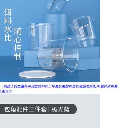
一帆精工钓鱼量杯带刻度饵料杯二件套抗磨耐摔垂钓用品渔具配件 量杯双件套
1条评价