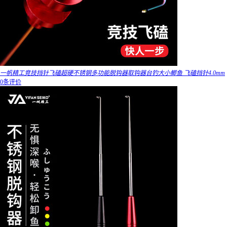
一帆精工竞技挡针飞磕超硬不锈钢多功能脱钩器取钩器台钓大小鲫鱼 飞磕挡针4.0mm
0条评价