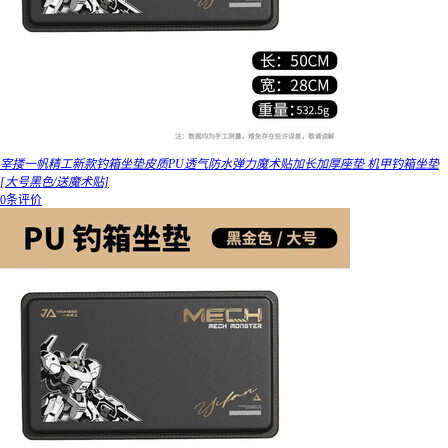
宰搂一帆精工新款钓箱坐垫皮质PU透气防水弹力魔术贴加长加厚座垫 机甲钓箱坐垫
[大号黑色/送魔术贴]
0条评价