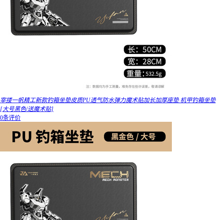
宰搂一帆精工新款钓箱坐垫皮质PU透气防水弹力魔术贴加长加厚座垫 机甲钓箱坐垫
[大号黑色/送魔术贴]
0条评价