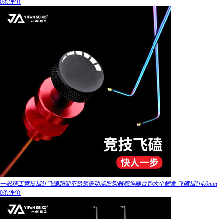
0条评价
一帆精工竞技挡针飞磕超硬不锈钢多功能脱钩器取钩器台钓大小鲫鱼 飞磕挡针4.0mm
0条评价