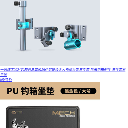
一帆精工2024钓箱包角底板配件铝镁合金大物炮台架三件套 包角钓箱配件-三件套右
手版
0条评价