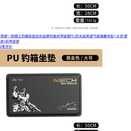
宰搂一帆精工钓箱坐垫加长加厚钓鱼机甲座垫PU防水皮质透气高弹魔术贴 [大号/黑
色]机甲坐垫
0条评价