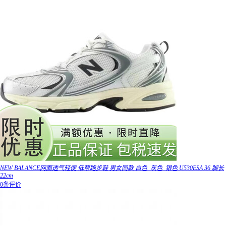
NEW BALANCE网面透气轻便 低帮跑步鞋 男女同款 白色_灰色_银色 U530ESA 36 脚长
22cm
0条评价