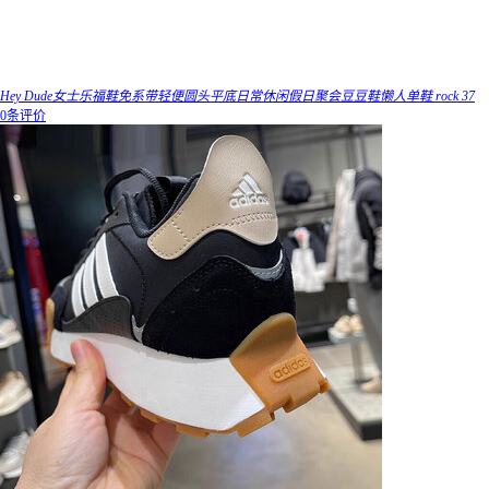
Hey Dude女士乐福鞋免系带轻便圆头平底日常休闲假日聚会豆豆鞋懒人单鞋 rock 37
0条评价