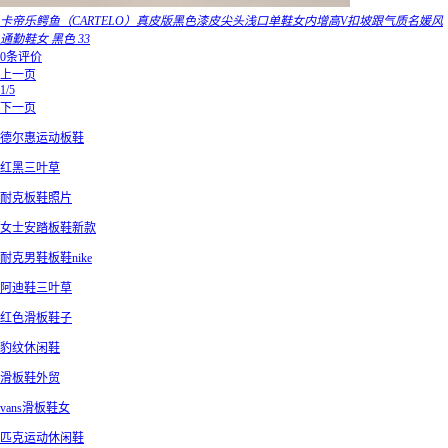
卡帝乐鳄鱼（CARTELO）真皮版黑色漆皮尖头浅口单鞋女内增高V扣坡跟气质名媛风
通勤鞋女 黑色 33
0条评价
上一页
1/5
下一页
德尔惠运动板鞋
红黑三叶草
耐克板鞋照片
女士安踏板鞋新款
耐克男鞋板鞋nike
阿迪鞋三叶草
红色滑板鞋子
豹纹休闲鞋
滑板鞋外贸
vans滑板鞋女
匹克运动休闲鞋