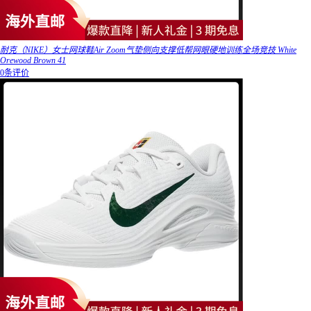
耐克（NIKE）女士网球鞋Air Zoom气垫侧向支撑低帮网眼硬地训练全场竞技 White
Orewood Brown 41
0条评价