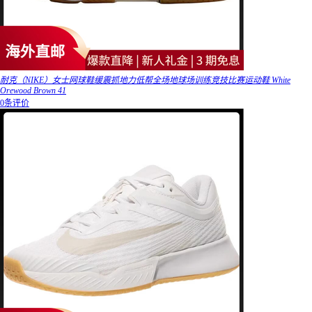
耐克（NIKE）女士网球鞋缓震抓地力低帮全场地球场训练竞技比赛运动鞋 White
Orewood Brown 41
0条评价