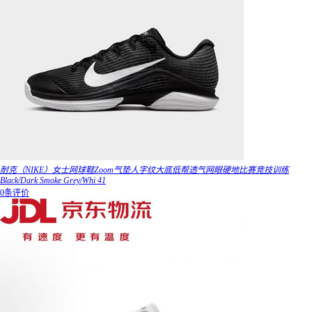
耐克（NIKE）女士网球鞋Zoom气垫人字纹大底低帮透气网眼硬地比赛竞技训练
Black/Dark Smoke Grey/Whi 41
0条评价