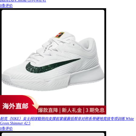
Black/Dark Smoke Grey/Whi 41
0条评价
耐克（NIKE）女士网球鞋侧向支撑前掌缓震低帮非对称系带硬地竞技专项训练 White
Green Shimmer 42.5
0条评价