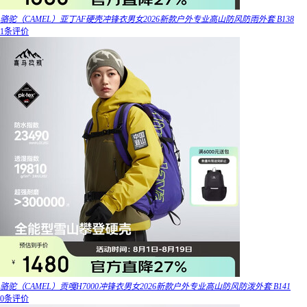
骆驼（CAMEL）亚丁AF硬壳冲锋衣男女2026新款户外专业高山防风防雨外套 B138
1条评价
骆驼（CAMEL）贡嘎H7000冲锋衣男女2026新款户外专业高山防风防泼外套 B141
0条评价