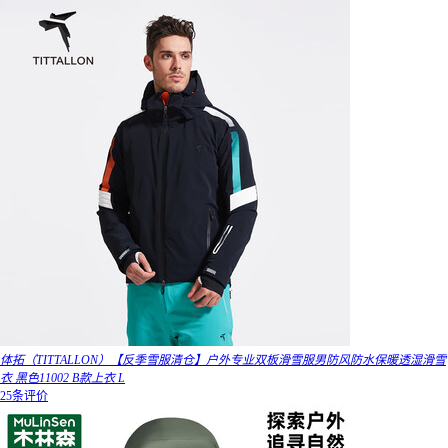
体拓（TITTALLON）【反季雪服清仓】户外专业双板滑雪服男防风防水保暖透湿滑雪
衣 黑色11002 B款上衣 L
25条评价