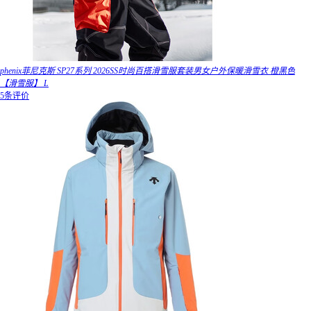
phenix菲尼克斯 SP27系列 2026SS时尚百搭滑雪服套装男女户外保暖滑雪衣 橙黑色
【滑雪服】 L
5条评价