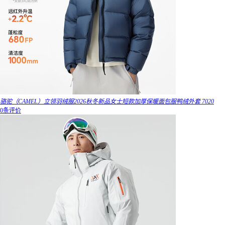
骆驼（CAMEL）立领羽绒服2026秋冬新品女士短款加厚保暖面包服鸭绒外套 7020
0条评价