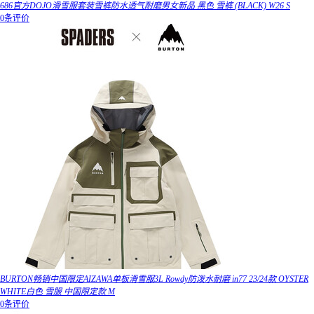
686官方DOJO滑雪服套装雪裤防水透气耐磨男女新品 黑色 雪裤 (BLACK) W26 S
0条评价
BURTON畅销中国限定AIZAWA单板滑雪服3L Rowdy防泼水耐磨 in77 23/24款 OYSTER
WHITE白色 雪服 中国限定款 M
0条评价