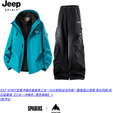
JEEP SPIRIT吉普冲锋衣套装男三合一2026新款运动衣裤一整套登山滑雪 男女同款-松
石蓝套装【三合一冲锋衣+黑色单裤】 S
3条评价