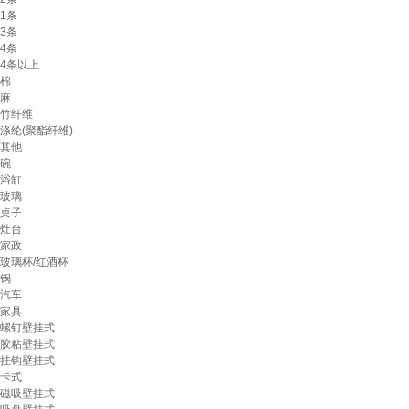
1条
3条
4条
4条以上
棉
麻
竹纤维
涤纶(聚酯纤维)
其他
碗
浴缸
玻璃
桌子
灶台
家政
玻璃杯/红酒杯
锅
汽车
家具
螺钉壁挂式
胶粘壁挂式
挂钩壁挂式
卡式
磁吸壁挂式