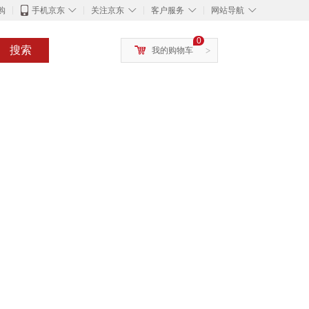
◇
◇
◇
◇
购
手机京东
关注京东
客户服务
网站导航
0
搜索
我的购物车
>