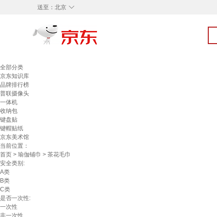
◇
送至：
北京
全部分类
京东知识库
品牌排行榜
普联摄像头
一体机
收纳包
键盘贴
键帽贴纸
京东美术馆
当前位置：
首页
>
瑜伽铺巾
> 茶花毛巾
安全类别:
A类
B类
C类
是否一次性:
一次性
非一次性