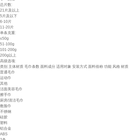
总片数:
21片及以上
5片及以下
6-10片
11-20片
单条克重:
≤50g
51-100g
101-200g
200g以上
高级选项:
类别
主体材质
毛巾条数
面料成分
适用对象
安装方式
面料俗称
功能
风格
材质
普通毛巾
运动巾
其他
洁面美容毛巾
擦手巾
厨房/清洁毛巾
敷脸巾
不锈钢
硅胶
塑料
铝合金
ABS
2条