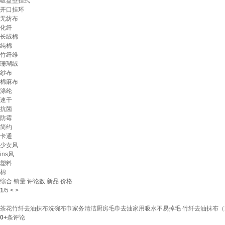
吸盘壁挂式
开口挂环
无纺布
化纤
长绒棉
纯棉
竹纤维
珊瑚绒
纱布
棉麻布
涤纶
速干
抗菌
防霉
简约
卡通
少女风
ins风
塑料
棉
综合
销量
评论数
新品
价格
1
/
5
<
>
茶花竹纤去油抹布洗碗布巾家务清洁厨房毛巾去油家用吸水不易掉毛 竹纤去油抹布（
0+
条评论