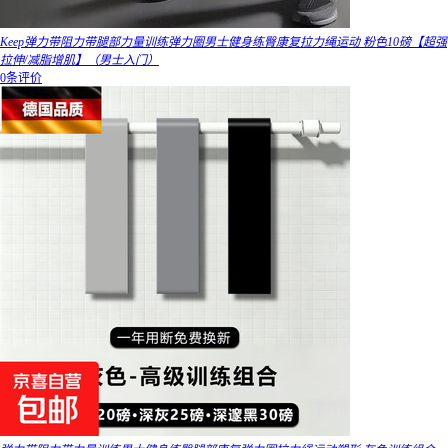
Keep弹力带阻力带腿部力量训练弹力圈男士健身练臀康复拉力绳运动 粉色10磅【超强
拉伸/减脂增肌】（男士入门）
0条评价