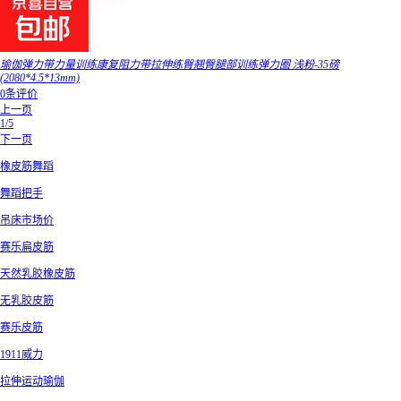
瑜伽弹力带力量训练康复阻力带拉伸练臀翘臀腿部训练弹力圈 浅粉-35磅
(2080*4.5*13mm)
0条评价
上一页
1/5
下一页
橡皮筋舞蹈
舞蹈把手
吊床市场价
赛乐扁皮筋
天然乳胶橡皮筋
无乳胶皮筋
赛乐皮筋
1911威力
拉伸运动瑜伽