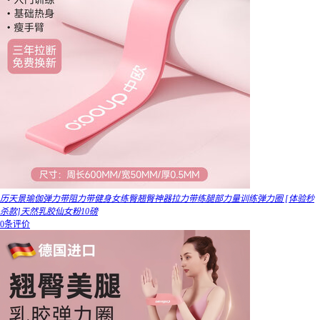
历天景瑜伽弹力带阻力带健身女练臀翘臀神器拉力带练腿部力量训练弹力圈 [体验秒
杀款]天然乳胶仙女粉10磅
0条评价