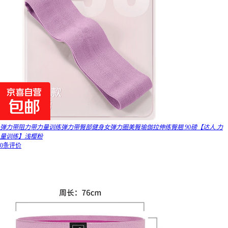
弹力带阻力带力量训练弹力带臀部健身女弹力圈美臀瑜伽拉伸练臀翘 90磅【达人.力
量训练】浅樱粉
0条评价