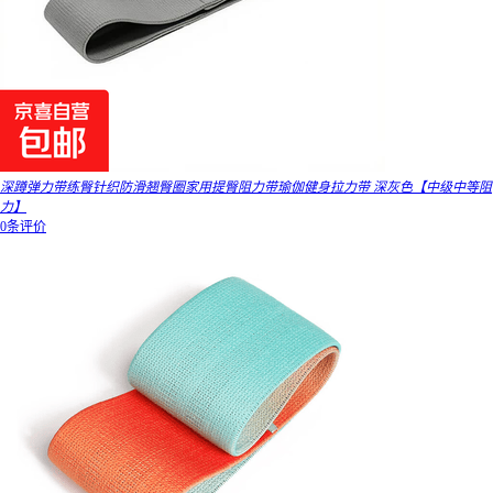
深蹲弹力带练臀针织防滑翘臀圈家用提臀阻力带瑜伽健身拉力带 深灰色【中级中等阻
力】
0条评价