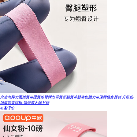
火迪鸟弹力圈美臀带提臀练臀弹力带臀部翘臀神器瑜伽阻力带深蹲健身器材 升级款-
加厚款蜜桃粉-翘臀瘦大腿 M码
41条评价