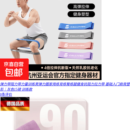
弹力带阻力带力量训练男弹力圈家用练背练臀练腿健身抗阻力拉力带 基础入门肩背塑
形｜灰色15磅 训练款
0条评价