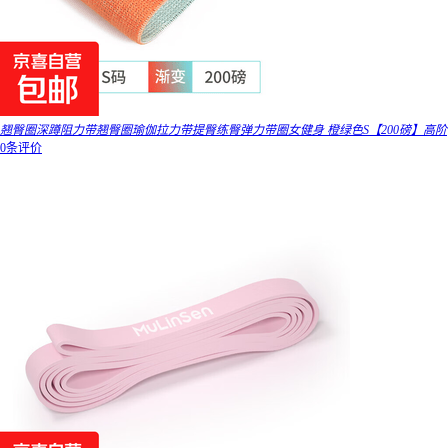
翘臀圈深蹲阻力带翘臀圈瑜伽拉力带提臀练臀弹力带圈女健身 橙绿色S【200磅】高阶
0条评价