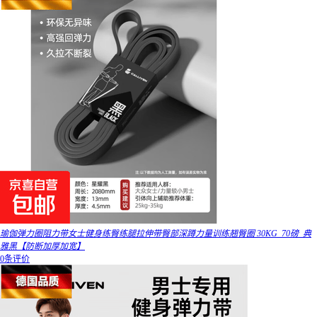
瑜伽弹力圈阻力带女士健身练臀练腿拉伸带臀部深蹲力量训练翘臀圈 30KG_70磅_典
雅黑【防断加厚加宽】
0条评价