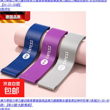
弹力带阻力带力量训练男士健身练臀腿部康复弹力圈拉力绳运动塑形 灰色训练组合
【20+25+30磅】
0条评价
弹力带阻力带力量训练练臀瑜伽用品弹力圈翘臀女健身男拉伸环形弹 3条装20+30+40
磅+【练小腿/大腿/臀部】
0条评价