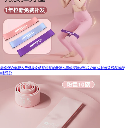
瑜伽弹力带阻力带健身女练臀翘臀拉伸弹力圈练深蹲训练拉力带 进阶者朱砂红30磅
0条评价