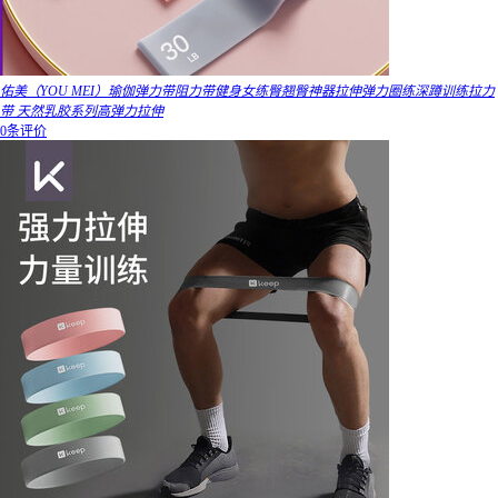
佑美（YOU MEI）瑜伽弹力带阻力带健身女练臀翘臀神器拉伸弹力圈练深蹲训练拉力
带 天然乳胶系列高弹力拉伸
0条评价