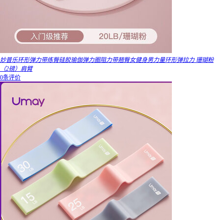
妙普乐环形弹力带练臀硅胶瑜伽弹力圈阻力带翘臀女健身男力量环形弹拉力 珊瑚粉
（2磅）肩臂
0条评价