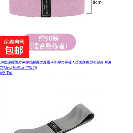
瑜伽深蹲阻力带棉质翘臀美臀圈环形弹力带成人居家练臀塑形健身 粉色
76*8cm(Medium 中阻力)
0条评价