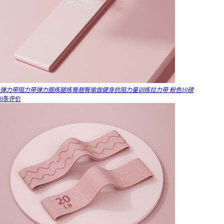
弹力带阻力带弹力圈练腿练臀翘臀瑜伽健身抗阻力量训练拉力带 粉色10磅
0条评价