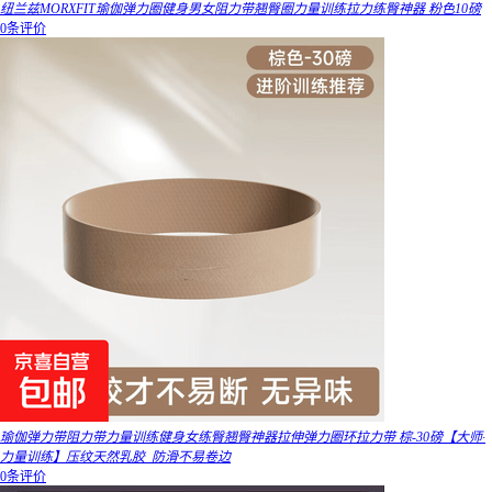
纽兰兹MORXFIT瑜伽弹力圈健身男女阻力带翘臀圈力量训练拉力练臀神器 粉色10磅
0条评价
瑜伽弹力带阻力带力量训练健身女练臀翘臀神器拉伸弹力圈环拉力带 棕-30磅【大师·
力量训练】压纹天然乳胶_防滑不易卷边
0条评价