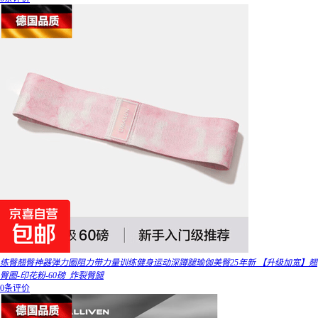
练臀翘臀神器弹力圈阻力带力量训练健身运动深蹲腿瑜伽美臀25年新 【升级加宽】翘
臀圈-印花粉-60磅_炸裂臀腿
0条评价