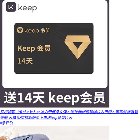
艾思特客（AI si te ke）ep弹力带健身女弹力圈拉伸训练瑜伽拉力带阻力带练臀神器翘
臀圈 天然乳胶/拉断换新下单送keep会员14天
0条评价