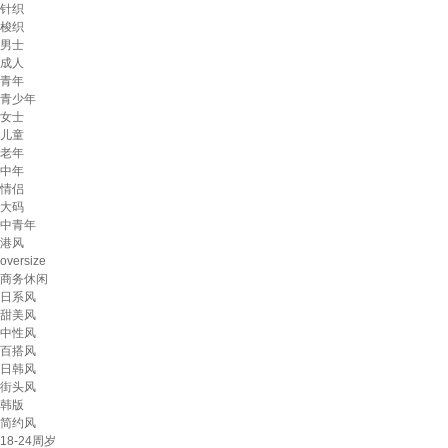
针织
梭织
男士
成人
青年
青少年
女士
儿童
老年
中年
情侣
大码
中青年
港风
oversize
商务休闲
日系风
甜美风
中性风
百搭风
日韩风
街头风
韩版
简约风
18-24周岁