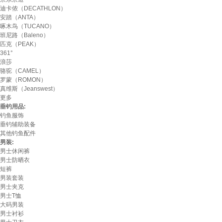
迪卡侬（DECATHLON）
安踏（ANTA）
啄木鸟（TUCANO）
班尼路（Baleno）
匹克（PEAK）
361°
浪莎
骆驼（CAMEL）
罗蒙（ROMON）
真维斯（Jeanswest）
更多
垂钓用品:
钓鱼服饰
垂钓辅助装备
其他钓鱼配件
男装:
男士休闲裤
男士防晒衣
短裤
男装套装
男士夹克
男士T恤
大码男装
男士衬衫