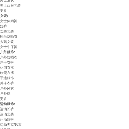
男士卫衣
男士西服套装
更多
女装:
女士休闲裤
短裤
女装套装
时尚防晒衣
大码女装
女士牛仔裤
户外服饰:
户外防晒衣
速干衣裤
休闲衣裤
软壳衣裤
军迷服饰
冲锋衣裤
户外风衣
户外袜
更多
运动服饰:
运动长裤
运动套装
运动短裤
运动夹克/风衣