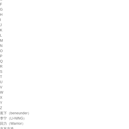
F
G
H
I
J
K
L
M
N
O
P
Q
R
S
T
U
V
W
X
Y
Z
蕉下（beneunder）
李宁（LI-NING）
回力（Warrior）
京东京造