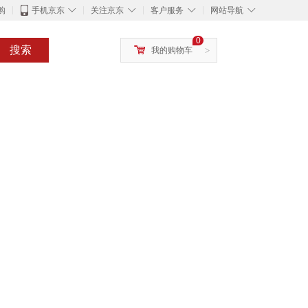
◇
◇
◇
◇
购
手机京东
关注京东
客户服务
网站导航
0
搜索
我的购物车
>