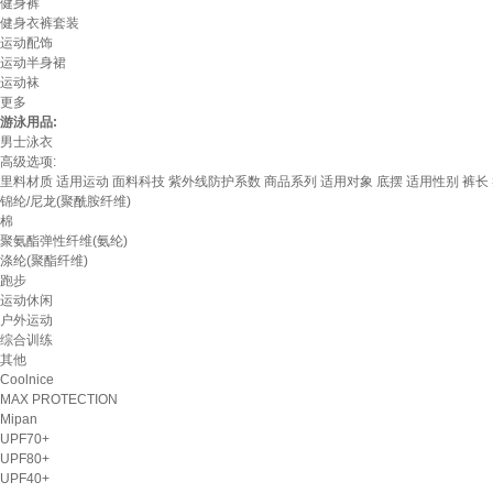
健身裤
健身衣裤套装
运动配饰
运动半身裙
运动袜
更多
游泳用品:
男士泳衣
高级选项:
里料材质
适用运动
面料科技
紫外线防护系数
商品系列
适用对象
底摆
适用性别
裤长
锦纶/尼龙(聚酰胺纤维)
棉
聚氨酯弹性纤维(氨纶)
涤纶(聚酯纤维)
跑步
运动休闲
户外运动
综合训练
其他
Coolnice
MAX PROTECTION
Mipan
UPF70+
UPF80+
UPF40+