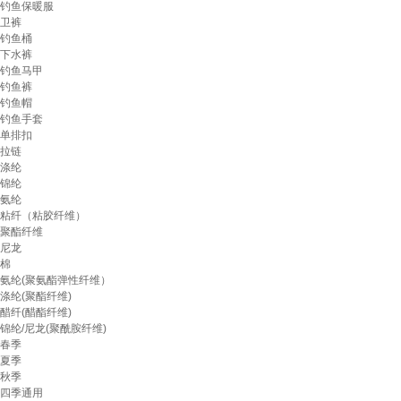
钓鱼保暖服
卫裤
钓鱼桶
下水裤
钓鱼马甲
钓鱼裤
钓鱼帽
钓鱼手套
单排扣
拉链
涤纶
锦纶
氨纶
粘纤（粘胶纤维）
聚酯纤维
尼龙
棉
氨纶(聚氨酯弹性纤维）
涤纶(聚酯纤维)
醋纤(醋酯纤维)
锦纶/尼龙(聚酰胺纤维)
春季
夏季
秋季
四季通用