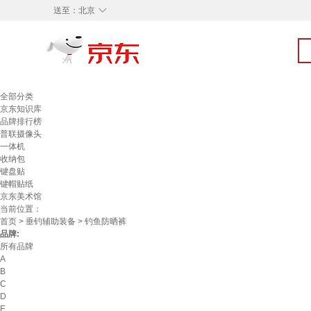
◇
送至：
北京
全部分类
京东知识库
品牌排行榜
普联摄像头
一体机
收纳包
键盘贴
键帽贴纸
京东美术馆
当前位置：
首页
>
垂钓辅助装备
> 钓鱼防晒裤
品牌:
所有品牌
A
B
C
D
E