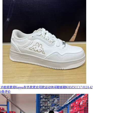
卡帕背靠背Kappa秋冬款男女同款运动休闲鞋板鞋K0DZ5CC17 012A 42
0条评价