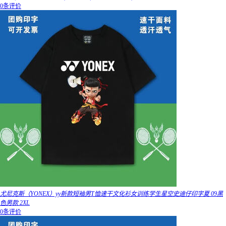
0条评价
尤尼克斯（YONEX）yy新款短袖男T恤速干文化衫女训练学生星空史迪仔印字夏 09黑
色男款 2XL
0条评价