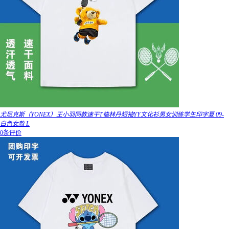
尤尼克斯（YONEX）王小羽同款速干T恤林丹短袖YY文化衫男女训练学生印字夏 09-
白色女款 L
0条评价