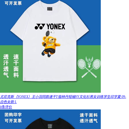
尤尼克斯（YONEX）王小羽同款速干T恤林丹短袖YY文化衫男女训练学生印字夏 09-
白色女款 L
0条评价