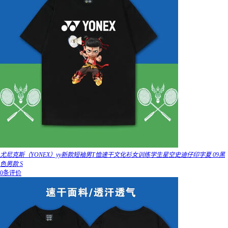
尤尼克斯（YONEX）yy新款短袖男T恤速干文化衫女训练学生星空史迪仔印字夏 09黑
色男款 S
0条评价