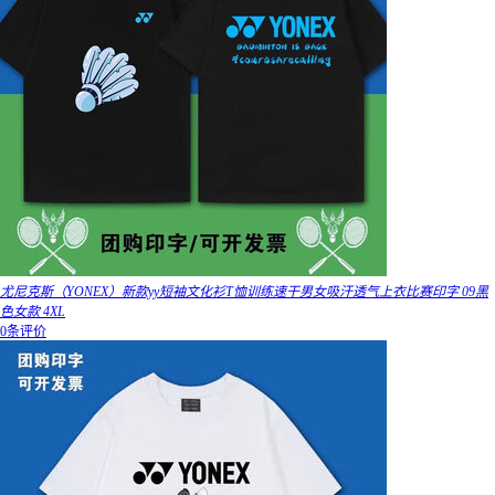
尤尼克斯（YONEX）新款yy短袖文化衫T恤训练速干男女吸汗透气上衣比赛印字 09黑
色女款 4XL
0条评价