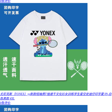
0条评价
尤尼克斯（YONEX）yy新款短袖男T恤速干文化衫女训练学生星空史迪仔印字夏 09-白
色男款 4XL
0条评价