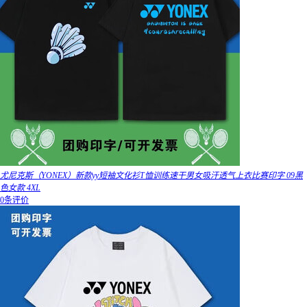
尤尼克斯（YONEX）新款yy短袖文化衫T恤训练速干男女吸汗透气上衣比赛印字 09黑
色女款 4XL
0条评价