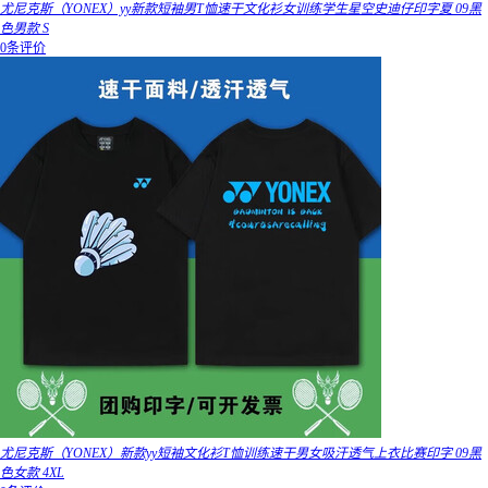
尤尼克斯（YONEX）yy新款短袖男T恤速干文化衫女训练学生星空史迪仔印字夏 09黑
色男款 S
0条评价
尤尼克斯（YONEX）新款yy短袖文化衫T恤训练速干男女吸汗透气上衣比赛印字 09黑
色女款 4XL