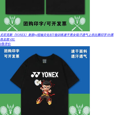
尤尼克斯（YONEX）新款yy短袖文化衫T恤训练速干男女吸汗透气上衣比赛印字 09黑
色女款 4XL
0条评价