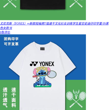
尤尼克斯（YONEX）yy新款短袖男T恤速干文化衫女训练学生星空史迪仔印字夏 09黑
色女款 M
0条评价