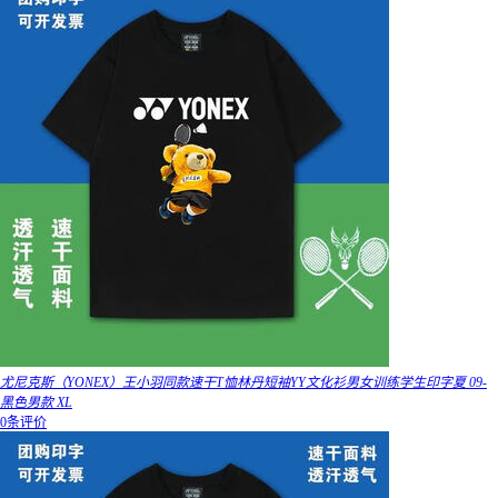
尤尼克斯（YONEX）王小羽同款速干T恤林丹短袖YY文化衫男女训练学生印字夏 09-
黑色男款 XL
0条评价