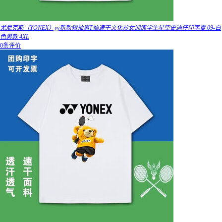
尤尼克斯（YONEX）yy新款短袖男T恤速干文化衫女训练学生星空史迪仔印字夏 09-白
色男款 4XL
0条评价