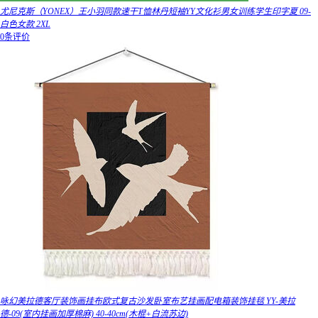
尤尼克斯（YONEX）王小羽同款速干T恤林丹短袖YY文化衫男女训练学生印字夏 09-
白色女款 2XL
0条评价
咏幻美拉德客厅装饰画挂布欧式复古沙发卧室布艺挂画配电箱装饰挂毯 YY-美拉
德-09(室内挂画加厚棉麻) 40-40cm(木棍+白流苏边)