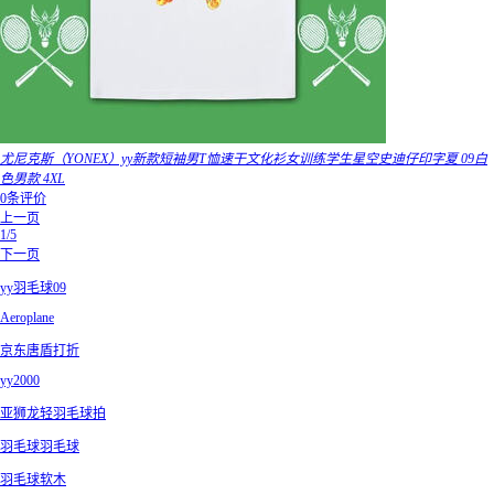
尤尼克斯（YONEX）yy新款短袖男T恤速干文化衫女训练学生星空史迪仔印字夏 09白
色男款 4XL
0条评价
上一页
1/5
下一页
yy羽毛球09
Aeroplane
京东唐盾打折
yy2000
亚狮龙轻羽毛球拍
羽毛球羽毛球
羽毛球软木