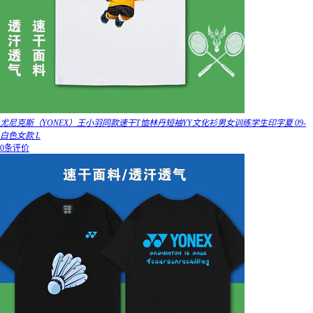
尤尼克斯（YONEX）王小羽同款速干T恤林丹短袖YY文化衫男女训练学生印字夏 09-
白色女款 L
0条评价