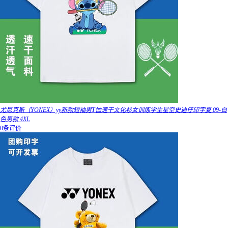
尤尼克斯（YONEX）yy新款短袖男T恤速干文化衫女训练学生星空史迪仔印字夏 09-白
色男款 4XL
0条评价