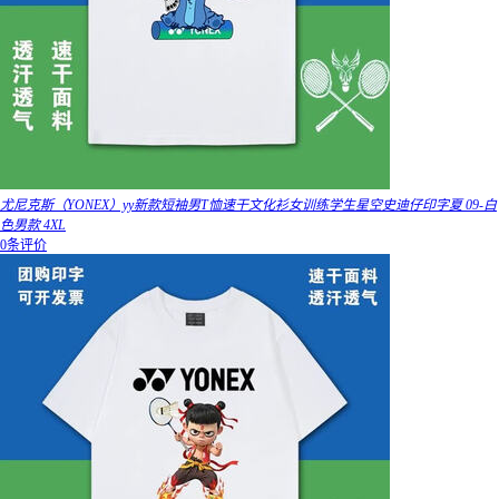
尤尼克斯（YONEX）yy新款短袖男T恤速干文化衫女训练学生星空史迪仔印字夏 09-白
色男款 4XL
0条评价