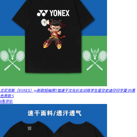
尤尼克斯（YONEX）yy新款短袖男T恤速干文化衫女训练学生星空史迪仔印字夏 09黑
色男款 S
0条评价