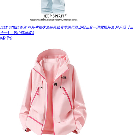
JEEP SPIRIT吉普 户外冲锋衣套装男款春季防风登山服三合一滑雪服外套 月光蓝【三
合一】+远山蓝单裤 S
9条评价