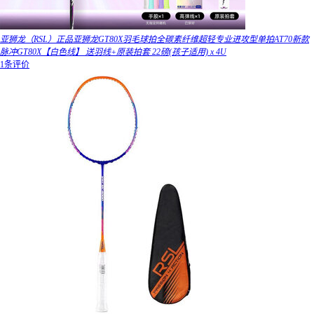
亚狮龙（RSL）正品亚狮龙GT80X羽毛球拍全碳素纤维超轻专业进攻型单拍AT70新款
脉冲GT80X【白色线】 送羽线+原装拍套 22磅(孩子适用) x 4U
1条评价