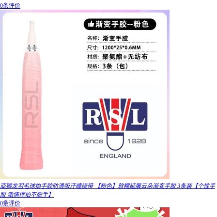
0条评价
亚狮龙羽毛球拍手胶防滑吸汗缠绕带 【粉色】软糯延展云朵渐变手胶 3条装【个性手
胶 激情挥拍不脱手】
0条评价