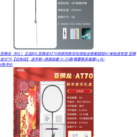
亚狮龙（RSL）正品RSL亚狮龙AT70徐硕同款羽毛球拍全碳素超轻4U单拍进攻型 亚狮
龙AT70【白色线】 送手胶+原装拍套 31-35磅(需要联系客服) x 4U
0条评价