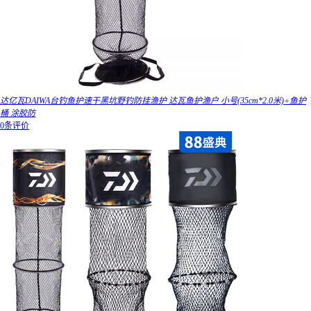
达亿瓦DAIWA台钓鱼护速干黑坑野钓防挂渔护 达瓦鱼护渔户 小号(35cm*2.0米)+鱼护
桶 涂胶防
0条评价