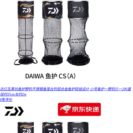
达亿瓦黑坑鱼护野钓不锈钢鱼笼台钓铝合金鱼护防挂设计 小号鱼护一野钓35一200直
径约35cm长约2m
0条评价