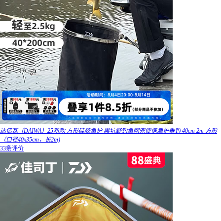
达亿瓦（DAIWA）25新款 方形硅胶鱼护 黑坑野钓鱼网兜便携渔护垂钓 40cm 2m 方形
（口径40x35cm，长2m)
33条评价