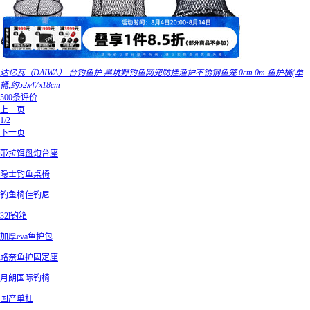
达亿瓦（DAIWA） 台钓鱼护 黑坑野钓鱼网兜防挂渔护不锈钢鱼笼 0cm 0m 鱼护桶(单
桶,约52x47x18cm
500条评价
上一页
1/2
下一页
带拉饵盘炮台座
隐士钓鱼桌椅
钓鱼椅佳钓尼
32l钓箱
加厚eva鱼护包
路奈鱼护固定座
月朗国际钓椅
国产单杠