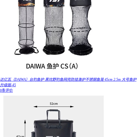
达亿瓦（DAIWA）台钓鱼护 黑坑野钓鱼网兜防挂渔护不锈钢鱼笼 45cm 2.5m 大号鱼护
升级版-45
0条评价