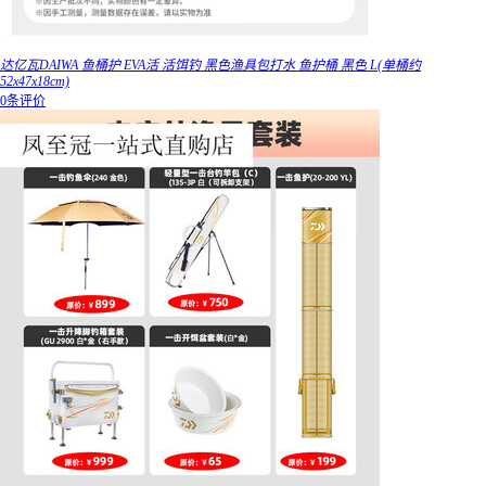
达亿瓦DAIWA 鱼桶护 EVA活 活饵钓 黑色渔具包打水 鱼护桶 黑色 L(单桶约
52x47x18cm)
0条评价