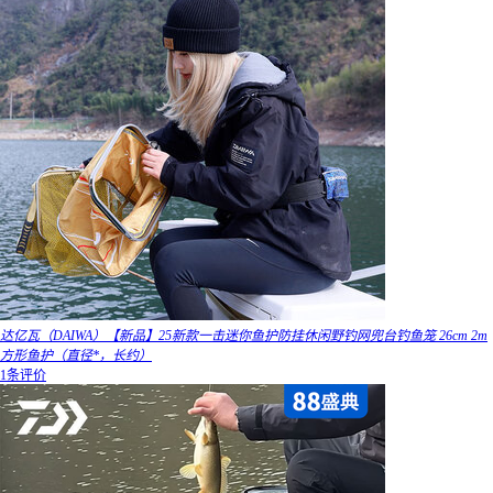
达亿瓦（DAIWA）【新品】25新款一击迷你鱼护防挂休闲野钓网兜台钓鱼笼 26cm 2m
方形鱼护（直径*，长约）
1条评价