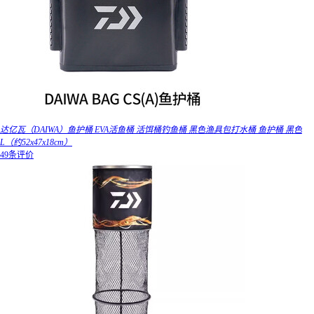
达亿瓦（DAIWA）鱼护桶 EVA活鱼桶 活饵桶钓鱼桶 黑色渔具包打水桶 鱼护桶 黑色
L（约52x47x18cm）
49条评价