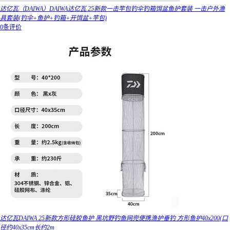
达亿瓦（DAIWA）DAIWA达亿瓦 25新款一击竿包钓伞钓箱饵盆鱼护套装 一击户外渔
具套装(钓伞+鱼护+钓箱+开饵盆+竿包)
0条评价
达亿瓦DAIWA 25新款方形硅胶鱼护 黑坑野钓鱼网兜便携渔护垂钓 方形鱼护40x200(口
径约40x35cm长约2m