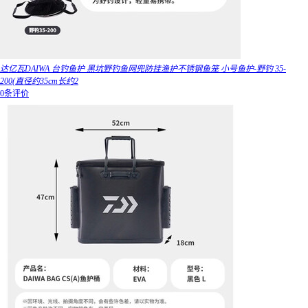
达亿瓦DAIWA 台钓鱼护 黑坑野钓鱼网兜防挂渔护不锈钢鱼笼 小号鱼护-野钓 35-
200(直径约35cm长约2
0条评价