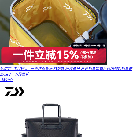
达亿瓦（DAIWA） 一击迷你鱼护 25新款 防挂鱼护 户外钓鱼网兜台休闲野钓钓鱼笼
26cm 2m 方形鱼护
1条评价