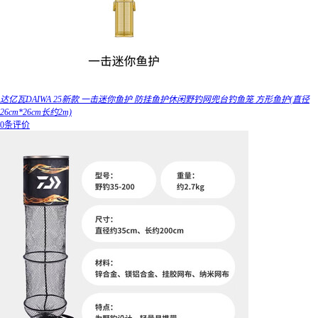
达亿瓦DAIWA 25新款 一击迷你鱼护 防挂鱼护休闲野钓网兜台钓鱼笼 方形鱼护(直径
26cm*26cm长约2m)
0条评价