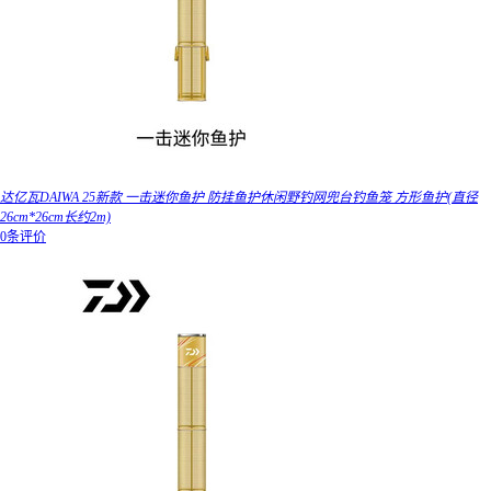
达亿瓦DAIWA 25新款 一击迷你鱼护 防挂鱼护休闲野钓网兜台钓鱼笼 方形鱼护(直径
26cm*26cm长约2m)
0条评价