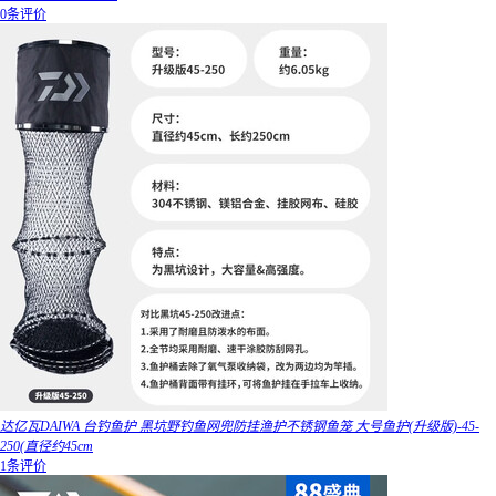
0条评价
达亿瓦DAIWA 台钓鱼护 黑坑野钓鱼网兜防挂渔护不锈钢鱼笼 大号鱼护(升级版)-45-
250(直径约45cm
1条评价