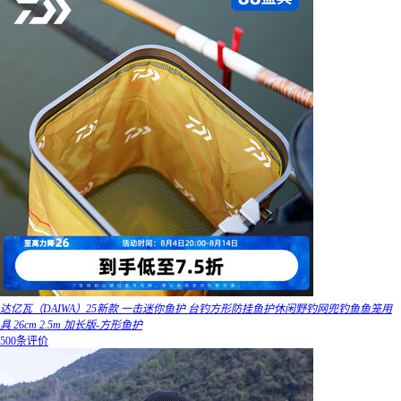
达亿瓦（DAIWA）25新款 一击迷你鱼护 台钓方形防挂鱼护休闲野钓网兜钓鱼鱼笼用
具 26cm 2.5m 加长版-方形鱼护
500条评价