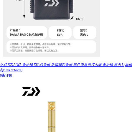
达亿瓦DAIWA 鱼护桶 EVA活鱼桶 活饵桶钓鱼桶 黑色渔具包打水桶 鱼护桶 黑色 L(单桶
约52x47x18cm)
0条评价