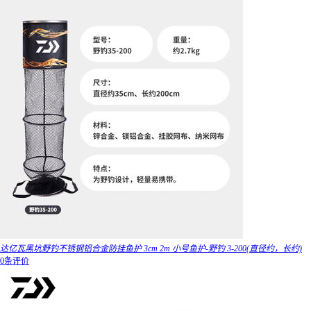
达亿瓦黑坑野钓不锈钢铝合金防挂鱼护 3cm 2m 小号鱼护-野钓 3-200(直径约，长约)
0条评价