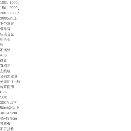
1001-1500g
1501-2000g
2001-2500g
3000g以上
不带靠背
带靠背
铝镁合金
铝合金
铁
不锈钢
ABS
碳素
直柄竿
主线组
台钓太空豆
子线组(仕挂)
枪直两用
EVA
软木
30CM以下
50cm及以上
30-34.9cm
45-49.9cm
可折叠
不可折叠