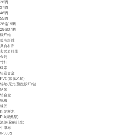
28调
37调
46调
55调
28偏19调
28偏37调
碳纤维
玻璃纤维
复合材质
玄武岩纤维
金属
竹杆
碳素
铝镁合金
PVC(聚氯乙烯)
锦纶/尼龙(聚酰胺纤维)
纳米
铝合金
帆布
橡胶
巴尔杉木
PU(聚氨酯)
涤纶(聚酯纤维)
牛津布
0-500g