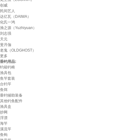
创威
民间艺人
达亿瓦（DAIWA）
化氏一鸿
渔之源（Yuzhiyuan）
刘志强
天元
斐月伽
老鬼（OLDGHOST）
更多
垂钓用品:
钓箱钓椅
渔具包
鱼竿套装
台钓竿
鱼饵
垂钓辅助装备
其他钓鱼配件
渔具盒
抄网
浮漂
海竿
溪流竿
鱼钩