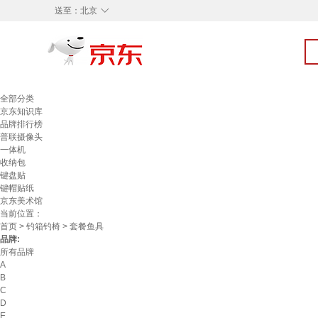
◇
送至：
北京
全部分类
京东知识库
品牌排行榜
普联摄像头
一体机
收纳包
键盘贴
键帽贴纸
京东美术馆
当前位置：
首页
>
钓箱钓椅
> 套餐鱼具
品牌:
所有品牌
A
B
C
D
E