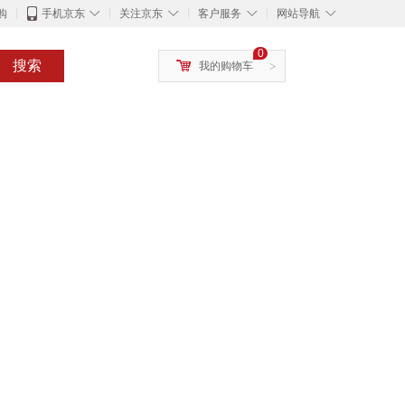
◇
◇
◇
◇
购
手机京东
关注京东
客户服务
网站导航
0
搜索
我的购物车
>