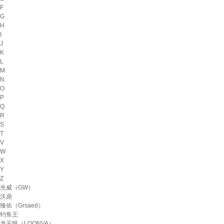
F
G
H
I
J
K
L
M
N
O
P
Q
R
S
T
V
W
X
Y
Z
光威（GW）
沃鼎
臻佑（Grsaed）
钓鱼王
龙王恨（LOONVA）