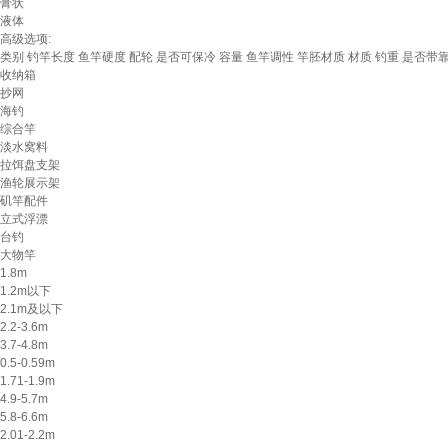
膏状
液体
高级选项:
类别
钓竿长度
鱼竿硬度
配轮
是否可保冷
容量
鱼竿调性
竿胚材质
材质
钓重
是否带
收纳箱
抄网
海钓
综合竿
淡水窝料
拉饵盘支架
渔轮展示架
矶竿配件
立式浮漂
台钓
大物竿
1.8m
1.2m以下
2.1m及以下
2.2-3.6m
3.7-4.8m
0.5-0.59m
1.71-1.9m
4.9-5.7m
5.8-6.6m
2.01-2.2m