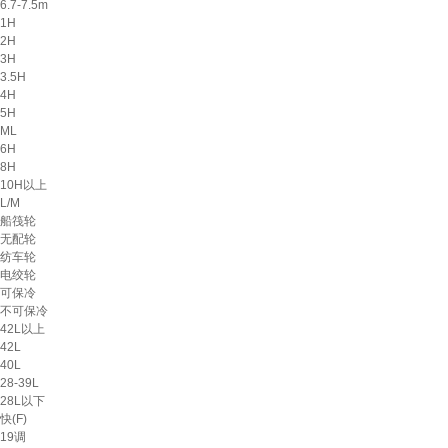
6.7-7.5m
1H
2H
3H
3.5H
4H
5H
ML
6H
8H
10H以上
L/M
船筏轮
无配轮
纺车轮
电绞轮
可保冷
不可保冷
42L以上
42L
40L
28-39L
28L以下
快(F)
19调