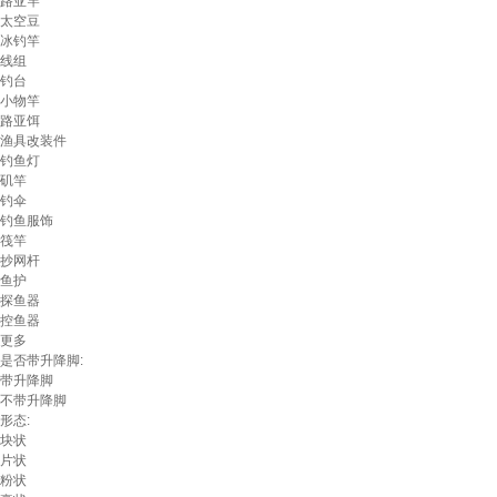
路亚竿
太空豆
冰钓竿
线组
钓台
小物竿
路亚饵
渔具改装件
钓鱼灯
矶竿
钓伞
钓鱼服饰
筏竿
抄网杆
鱼护
探鱼器
控鱼器
更多
是否带升降脚:
带升降脚
不带升降脚
形态:
块状
片状
粉状