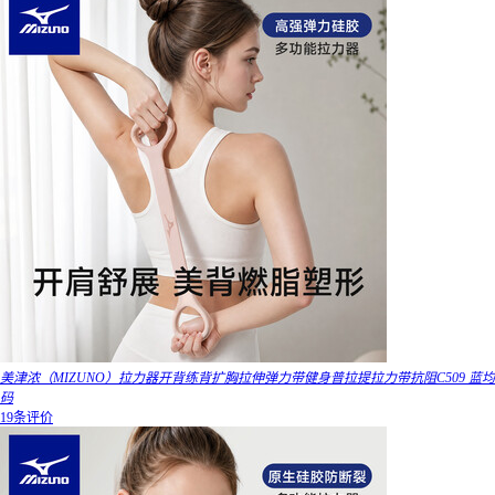
美津浓（MIZUNO）拉力器开背练背扩胸拉伸弹力带健身普拉提拉力带抗阻C509 蓝均
码
19条评价