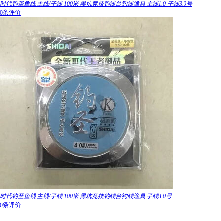
时代钓圣鱼线 主线/子线 100米 黑坑竞技钓线台钓线渔具 主线1.0 子线3.0号
0条评价
时代钓圣鱼线 主线/子线 100米 黑坑竞技钓线台钓线渔具 子线3.0号
0条评价