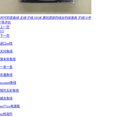
时代钓圣鱼线 主线/子线 100米 黑坑竞技钓线台钓线渔具 子线3.0号
7条评价
上一页
1/1
下一页
进口pe线
天问鱼线
渔未央鱼线
一米一色
名瀚鱼线
uscamel鱼线
筏钓五彩鱼线
威吉鱼线
pe371co电源板
pe线海钓