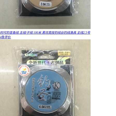
时代钓圣鱼线 主线/子线 100米 黑坑竞技钓线台钓线渔具 主线2.5号
4条评价