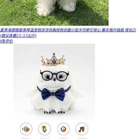
夏季海德薇夏季降温宠物凉凉衣胸背狗衣服小型犬可牵引背心 獬豸格升级版 背长25
(建议体重2.5~3.5公斤)
0条评价