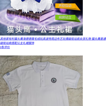
其他家哈利猫头鹰海德德薇毛绒玩具波特周边布艺玩偶磁吸站肩女孩礼物 猫头鹰普通
磁吸站肩搭配公主礼裙服饰
0条评价