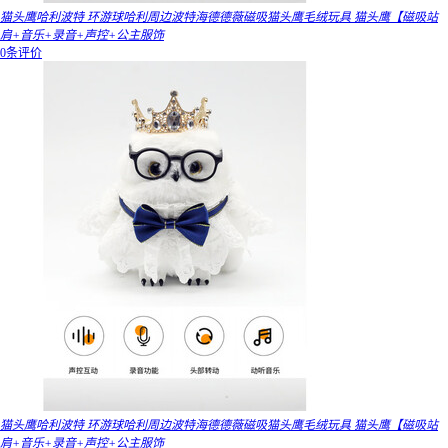
猫头鹰哈利波特 环游球哈利周边波特海德德薇磁吸猫头鹰毛绒玩具 猫头鹰【磁吸站
肩+音乐+录音+声控+公主服饰
0条评价
猫头鹰哈利波特 环游球哈利周边波特海德德薇磁吸猫头鹰毛绒玩具 猫头鹰【磁吸站
肩+音乐+录音+声控+公主服饰