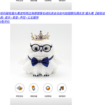
哈利磁吸猫头鹰波特周边海德德薇毛绒玩具会动会叫拍翅膀玩偶女孩 猫头鹰【磁吸站
肩+音乐+录音+声控+公主服饰
0条评价