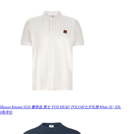
Maison Kitsune SS26 奢侈品 男士 'FOX HEAD' POLO衫七夕礼物 White 20 | XXL
0条评价