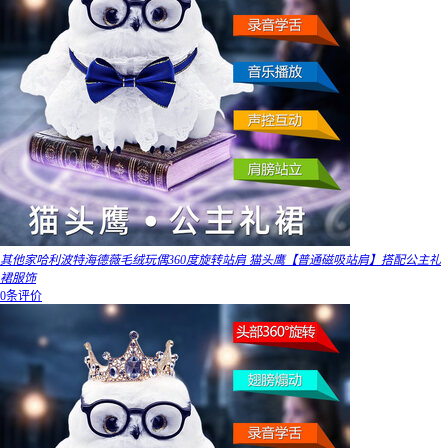
其他家哈利波特海德薇毛绒玩偶360度旋转站肩 猫头鹰【普通磁吸站肩】搭配公主礼
裙服饰
0条评价