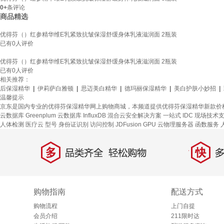
0+
条评论
商品精选
优得芬（）红参精华维E乳紧致抗皱保湿舒缓身体乳液滋润面 2瓶装
已有
0
人评价
优得芬（）红参精华维E乳紧致抗皱保湿舒缓身体乳液滋润面 2瓶装
已有
0
人评价
相关推荐：
后保湿精华
|
伊莉萨白雅顿
|
思迈美白精华
|
德玛丽保湿精华
|
美白护肤小妙招
|
温馨提示
京东是国内专业的优得芬保湿精华网上购物商城，本频道提供优得芬保湿精华新款价
云数据库 Greenplum
云数据库 InfluxDB
混合云安全解决方案
一站式
IDC 现场技术
人体检测
医疗云
型号
身份证识别
访问控制
JDFusion
GPU 云物理服务器
函数服务
多
快
品类齐全，轻松购物
多仓
购物指南
配送方式
购物流程
上门自提
会员介绍
211限时达