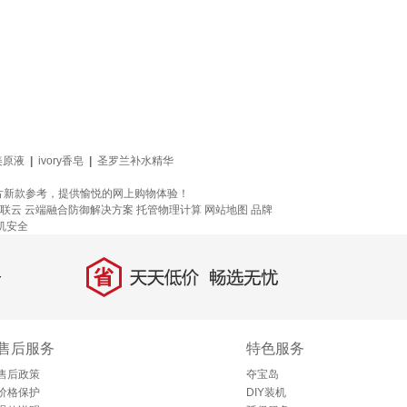
美原液
|
ivory香皂
|
圣罗兰补水精华
片新款参考，提供愉悦的网上购物体验！
联云
云端融合防御解决方案
托管物理计算
网站地图
品牌
机安全
省
天天低价，畅选无忧
售后服务
特色服务
售后政策
夺宝岛
价格保护
DIY装机