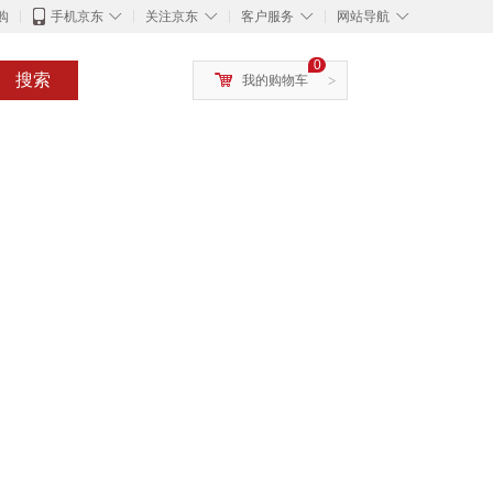
◇
◇
◇
◇
购
手机京东
关注京东
客户服务
网站导航
0
搜索
我的购物车
>