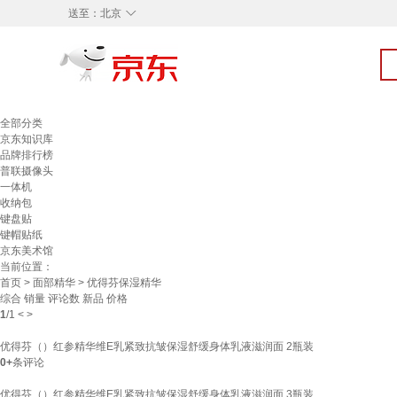
◇
送至：
北京
全部分类
京东知识库
品牌排行榜
普联摄像头
一体机
收纳包
键盘贴
键帽贴纸
京东美术馆
当前位置：
首页
>
面部精华
> 优得芬保湿精华
综合
销量
评论数
新品
价格
1
/
1
<
>
优得芬（）红参精华维E乳紧致抗皱保湿舒缓身体乳液滋润面 2瓶装
0+
条评论
优得芬（）红参精华维E乳紧致抗皱保湿舒缓身体乳液滋润面 3瓶装