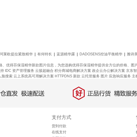
珂莱欧提拉紧致精华
|
有何特长
|
蓝源精华露
|
DADOSENS控油平衡精华
|
雅诗
格、优得芬保湿精华新款图片信息，为您选购优得芬保湿精华提供全方位的价格、图
支持
IDC 资产管理服务
云簇超融合
积分商城电商解决方案
政企云办公解决方案
京东智
人脸搜索
云上系统高可用解决方案
HTTPDNS
新款
云托管服务
图片
应急响应服务
主
好
直发，极速配送
正品行货，精致服务
支付方式
货到付款
在线支付