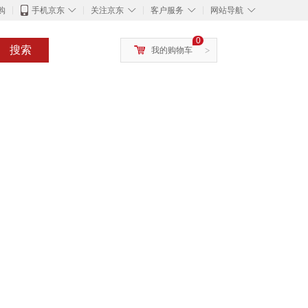
◇
◇
◇
◇
购
手机京东
关注京东
客户服务
网站导航
0
搜索
我的购物车
>