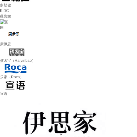
多勒健
KIDC
薇资妮
国
康伊思
孩因宝（Haiyinbao）
乐家（Roca）
宣语