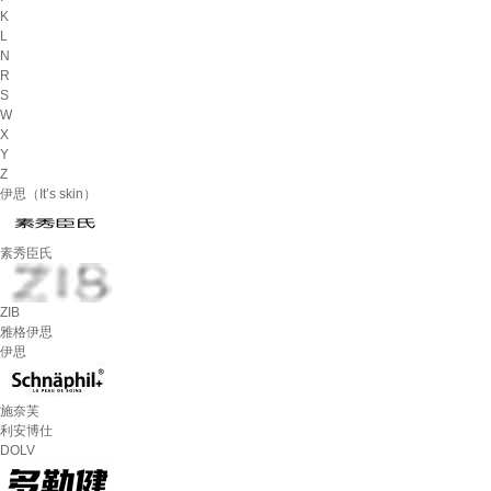
K
L
N
R
S
W
X
Y
Z
伊思（It’s skin）
素秀臣氏
ZIB
雅格伊思
伊思
施奈芙
利安博仕
DOLV