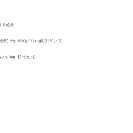
朱雀)盒装
贵妇膏30g*1瓶+洁颜液170g*1瓶
小支 30g 【补价勿拍】
l