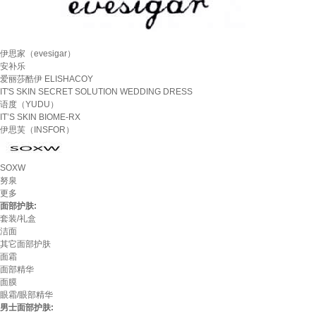
伊思家（evesigar）
安补乐
爱丽莎酷伊 ELISHACOY
IT'S SKIN SECRET SOLUTION WEDDING DRESS
语度（YUDU）
IT’S SKIN BIOME-RX
伊思芙（INSFOR）
SOXW
努泉
更多
面部护肤:
套装/礼盒
洁面
其它面部护肤
面霜
面部精华
面膜
眼霜/眼部精华
男士面部护肤: