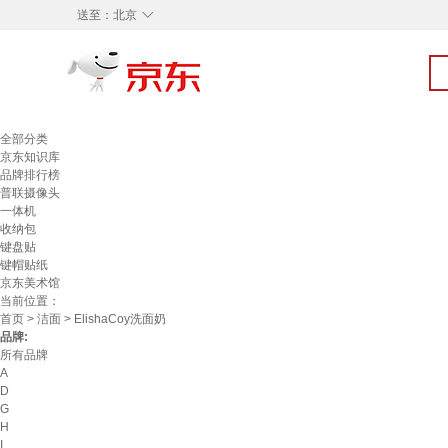
◇
送至：
北京
全部分类
京东知识库
品牌排行榜
普联摄像头
一体机
收纳包
键盘贴
键帽贴纸
京东美术馆
当前位置：
首页
>
洁面
> ElishaCoy洗面奶
品牌:
所有品牌
A
D
G
H
I