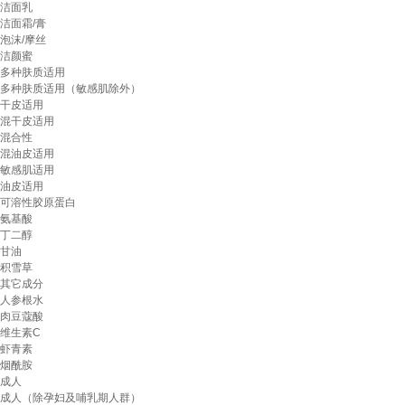
洁面乳
洁面霜/膏
泡沫/摩丝
洁颜蜜
多种肤质适用
多种肤质适用（敏感肌除外）
干皮适用
混干皮适用
混合性
混油皮适用
敏感肌适用
油皮适用
可溶性胶原蛋白
氨基酸
丁二醇
甘油
积雪草
其它成分
人参根水
肉豆蔻酸
维生素C
虾青素
烟酰胺
成人
成人（除孕妇及哺乳期人群）